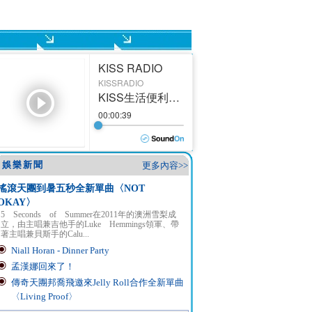
娛樂新聞
更多內容>>
搖滾天團到暑五秒全新單曲〈NOT
OKAY〉
5 Seconds of Summer在2011年的澳洲雪梨成
立，由主唱兼吉他手的Luke Hemmings領軍、帶
著主唱兼貝斯手的Calu...
Niall Horan - Dinner Party
孟漢娜回來了！
傳奇天團邦喬飛邀來Jelly Roll合作全新單曲
〈Living Proof〉