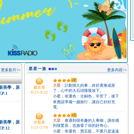
星星一族
更多影片>>
更多內容>>
4星
大星：
計劃很久的事，終於逐漸成形
處女座
骨新美學，原
了，心中的大石頭慢慢放下。
8/23~9/22
P.1
小星：
幸運色：古銅色，辛苦了，接下
來應該準備一趟旅行，讓自己好好充
電。
4星
大星：
會遇到很有趣的人事物，讓你感
骨新美學，原
水瓶座
到很驚喜，也激發了你的好奇心。
1/21~2/18
.12
小星：
幸運色：寶石藍，不要只是遠遠