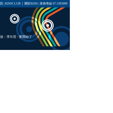
頁
KISSCLUB
關於KISS
|
│
| 業務專線 07-3393999
播放：
李玖哲
- 要開始了