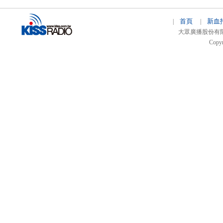
首頁
新血
|
|
大眾廣播股份有限公司 
Copyr