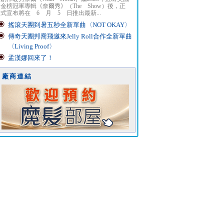
金榜冠軍專輯《奈爾秀》（The Show）後，正
式宣布將在 6 月 5 日推出最新...
搖滾天團到暑五秒全新單曲〈NOT OKAY〉
傳奇天團邦喬飛邀來Jelly Roll合作全新單曲
〈Living Proof〉
孟漢娜回來了！
廠商連結