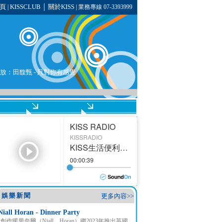
頁
KISSCLUB
關於KISS
|
│
| 業務專線 07-3393999
播放：
田馥甄
- 只對你有感覺
娛樂新聞
更多內容>>
Niall Horan - Dinner Party
創作暖男奈爾（Niall Horan）繼2023年推出英國