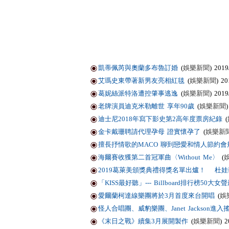
凱蒂佩芮與奧蘭多布魯訂婚
(
娛樂新聞
) 2019
艾瑪史東帶著新男友亮相紅毯
(
娛樂新聞
) 20
葛妮絲派特洛遭控肇事逃逸
(
娛樂新聞
) 2019
老牌演員迪克米勒離世 享年90歲
(
娛樂新聞
)
迪士尼2018年寫下影史第2高年度票房紀錄
(
金卡戴珊聘請代理孕母 證實懷孕了
(
娛樂新
擅長抒情歌的MACO 聊到戀愛和情人節約
海爾賽收獲第二首冠軍曲〈Without Me〉
(
2019葛萊美頒獎典禮得獎名單出爐！ 杜
「KISS最好聽」--- Billboard排行榜50
愛爾蘭柯達線樂團將於3月首度來台開唱
(
娛
怪人合唱團、威豹樂團、Janet Jackson進
《末日之戰》續集3月展開製作
(
娛樂新聞
) 2