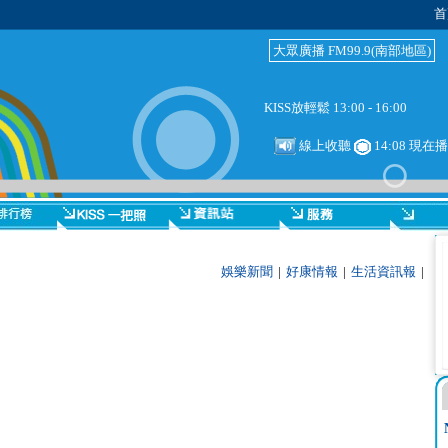
首
大眾廣播 FM99.9(南部地區)
KISS放輕鬆 13:00 - 16:00
線上收聽
14:08 現在
娛樂新聞
|
好康情報
|
生活資訊報
|