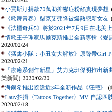
2020/03/02
小賈斯汀捐款70萬助抑鬱症粉絲實現夢想
《歌舞青春》柴克艾弗隆被爆熱戀新女友
《法櫃奇兵5》將於2021年7月9日在北美
情歌王子理察馬爾克斯推出全新專輯《愛
2020/02/24
《猛禽小隊：小丑女大解放》原聲帶Girl P
2020/02/21
「療癒系創作新星」艾力克班傑明推出新曲〈Mind
樂新聞
) 2020/02/20
(
海爾希推出睽違近3年全新作品《狂戀》
Lauv拍攝〈Tattoos Together〉MV 自
2020/02/18