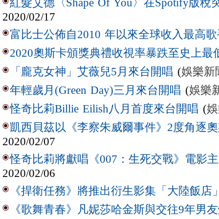
紅髮艾德〈Shape Of You〉在Spotify版
2020/02/17
富比士公佈自2010 年以來全球收入最高歌
2020奧斯卡頒獎典禮收視率暴跌至史上最
(
娛樂新
「龐克女神」艾薇兒5月來台開唱
(
娛樂
年輕歲月(Green Day)三月來台開唱
(
娛
怪奇比莉Billie Eilish八月首度來台開唱
凱西貝茲以《李察朱威爾事件》2度角逐奧
2020/02/07
怪奇比莉將獻唱《007：生死交戰》電影
2020/02/06
《捍衛任務》將推出衍生影集「大陸飯店
《歌舞青春》凡妮莎哈金斯與交往9年男友