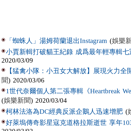
(
娛樂
「蜘蛛人」湯姆荷蘭退出Instagram
小賈新輯打破貓王紀錄 成爲最年輕專輯七
2020/03/09
【猛禽小隊：小丑女大解放】展現火力全開Gir
聞
) 2020/03/06
1世代奈爾個人第二張專輯《Heartbreak We
(
娛樂新聞
) 2020/03/04
(
柯林法洛為DC經典反派企鵝人迅速增肥
好萊塢傳奇影星寇克道格拉斯逝世 享年10