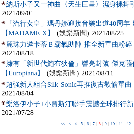
納斯小子又一神曲〈天生巨星〉濕身裸舞引
2021/09/01
「流行女皇」瑪丹娜迎接音樂出道40周年
(
娛樂新聞
) 2021/08/25
【MADAME X】
麗珠力邀卡蒂Ｂ霸氣助陣 推全新單曲粉碎
2021/08/18
擁有「新世代鮑布狄倫」響亮封號 傑克薩
(
娛樂新聞
) 2021/08/11
【Europiana】
超強新人組合Silk Sonic再推復古歡愉單曲〈
2021/08/04
樂洛伊小子+小賈斯汀聯手震撼全球排行新歌
2021/07/28
<<
|
<
|
4
|
5
|
6
|
7
|
8
|
9
|
10
|
11
|
12