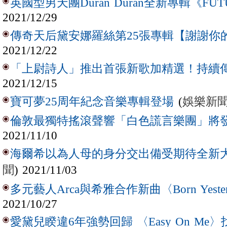
英國型男天團Duran Duran全新專輯《FUTU
2021/12/29
傳奇天后黛安娜羅絲第25張專輯【謝謝你
2021/12/22
「上尉詩人」推出首張新歌加精選！持續
2021/12/15
(
娛樂新
寶可夢25周年紀念音樂專輯登場
倫敦最獨特搖滾聲響「白色謊言樂團」將
2021/11/10
海爾希以為人母的身分交出備受期待全新
聞
) 2021/11/03
多元藝人Arca與希雅合作新曲〈Born Yester
2021/10/27
愛黛兒睽違6年強勢回歸 〈Easy On Me〉