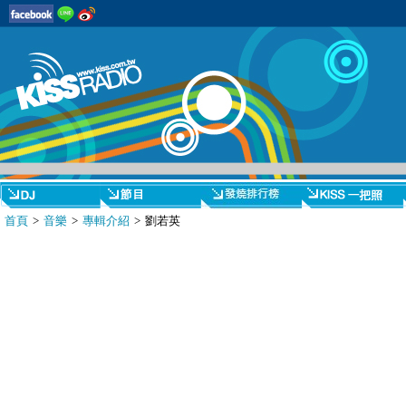
首頁
>
音樂
>
專輯介紹
> 劉若英