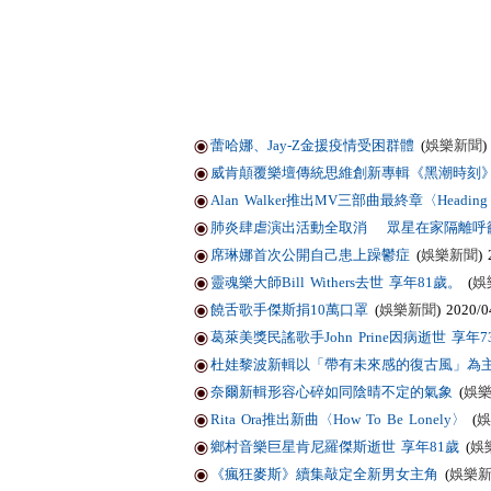
蕾哈娜、Jay-Z金援疫情受困群體
(
娛樂新聞
)
威肯顛覆樂壇傳統思維創新專輯《黑潮時刻
Alan Walker推出MV三部曲最終章〈Heading
肺炎肆虐演出活動全取消 眾星在家隔離呼
席琳娜首次公開自己患上躁鬱症
(
娛樂新聞
) 
靈魂樂大師Bill Withers去世 享年81歲。
(
娛
饒舌歌手傑斯捐10萬口罩
(
娛樂新聞
) 2020/0
葛萊美獎民謠歌手John Prine因病逝世 享年7
杜娃黎波新輯以「帶有未來感的復古風」為
奈爾新輯形容心碎如同陰晴不定的氣象
(
娛
Rita Ora推出新曲〈How To Be Lonely〉
(
娛
鄉村音樂巨星肯尼羅傑斯逝世 享年81歲
(
娛
《瘋狂麥斯》續集敲定全新男女主角
(
娛樂