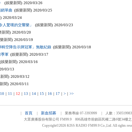
》
(
娛樂新聞
) 2020/03/26
大最暢銷單曲
(
娛樂新聞
) 2020/03/25
聞
) 2020/03/24
令人驚嘆的交響樂」
(
娛樂新聞
) 2020/03/23
樂新聞
) 2020/03/20
樂新聞
) 2020/03/19
專輯空降告示牌冠軍」無敵紀錄
(
娛樂新聞
) 2020/03/18
輯榜季軍
(
娛樂新聞
) 2020/03/17
(
娛樂新聞
) 2020/03/16
20/03/13
樂新聞
) 2020/03/12
新聞
) 2020/03/11
10
|
11
|
12
|
13
|
14
|
15
|
16
|
17
|
>
|
>>
首頁
新血招募
|
|
| 業務專線 07-3393999 | 人數：3505199
大眾廣播股份有限公司 FM99.9 806高雄市前鎮區民權二路6號34樓之2 TEL
Copyright©2026 KISS RADIO FM99.9 Co.,Ltd. All rights rese