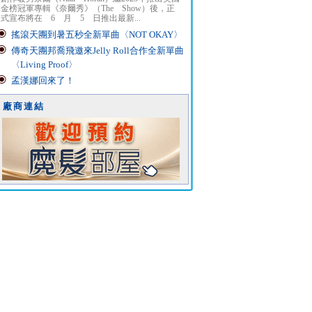
金榜冠軍專輯《奈爾秀》（The Show）後，正
式宣布將在 6 月 5 日推出最新...
搖滾天團到暑五秒全新單曲〈NOT OKAY〉
傳奇天團邦喬飛邀來Jelly Roll合作全新單曲
〈Living Proof〉
孟漢娜回來了！
廠商連結