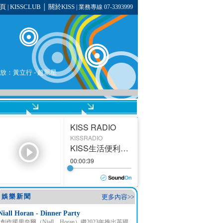
頁
KISSCLUB
關於KISS
|
│
| 業務專線 07-3393999
播放：
黃立行
- 超新星
娛樂新聞
更多內容>>
Niall Horan - Dinner Party
創作暖男奈爾（Niall Horan）繼2023年推出英國