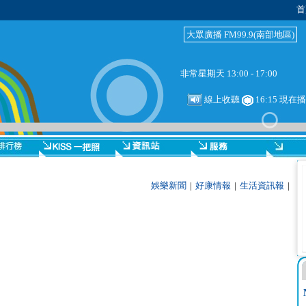
首
大眾廣播 FM99.9(南部地區)
非常星期天 13:00 - 17:00
線上收聽
16:15 現在
娛樂新聞
|
好康情報
|
生活資訊報
|