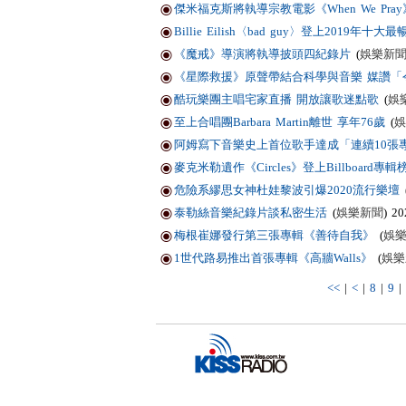
傑米福克斯將執導宗教電影《When We Pray
Billie Eilish〈bad guy〉登上2019年十
《魔戒》導演將執導披頭四紀錄片
(
娛樂新
《星際救援》原聲帶結合科學與音樂 媒讚「
酷玩樂團主唱宅家直播 開放讓歌迷點歌
(
娛
至上合唱團Barbara Martin離世 享年76歲
(
娛
阿姆寫下音樂史上首位歌手達成「連續10張
麥克米勒遺作《Circles》登上Billboard專
危險系繆思女神杜娃黎波引爆2020流行樂壇
泰勒絲音樂紀錄片談私密生活
(
娛樂新聞
) 20
梅根崔娜發行第三張專輯《善待自我》
(
娛
1世代路易推出首張專輯《高牆Walls》
(
娛樂
<<
|
<
|
8
|
9
|