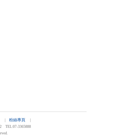
粉絲專頁
83 |
|
:07-3365888
rved.