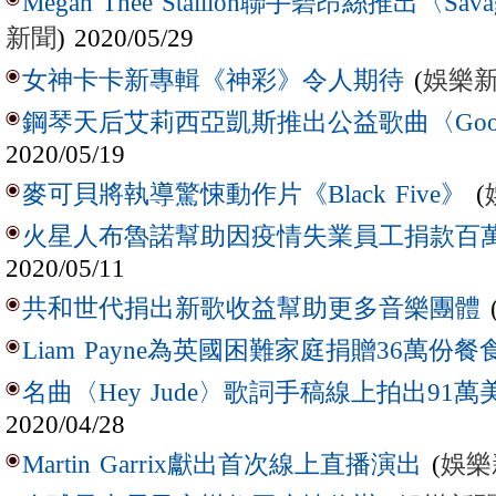
Megan Thee Stallion聯手碧昂絲推出〈S
新聞
) 2020/05/29
(
娛樂
女神卡卡新專輯《神彩》令人期待
鋼琴天后艾莉西亞凱斯推出公益歌曲〈Good
2020/05/19
(
麥可貝將執導驚悚動作片《Black Five》
火星人布魯諾幫助因疫情失業員工捐款百
2020/05/11
共和世代捐出新歌收益幫助更多音樂團體
Liam Payne為英國困難家庭捐贈36萬份餐
名曲〈Hey Jude〉歌詞手稿線上拍出91萬
2020/04/28
(
娛樂
Martin Garrix獻出首次線上直播演出