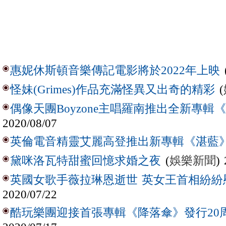
惠妮休斯頓音樂傳記電影將於2022年上映
(
怪妹(Grimes)作品充滿怪異又出奇的精彩
偶像天團Boyzone主唱羅南推出全新專輯《2
2020/08/07
英倫電音精靈艾麗高登推出新專輯《湛藍
(
娛樂新聞
)
黛咪洛瓦特甜蜜回憶求婚之夜
英國女歌手薇拉琳恩逝世 英女王首相紛紛
2020/07/22
酷玩樂團迎接首張專輯《降落傘》發行20