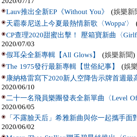
2020/07/17
(
娛樂新
Lauv推出全新EP《Without You》
天霸泰尼送上今夏最熱情新歌〈Woppa'〉
CP查理2020甜蜜出擊！ 壓箱寶新曲〈Girlf
2020/07/03
(
娛樂新聞
)
假耳朵全新專輯【All Glows】
(
娛
The 1975發行最新專輯【世俗紀事】
康納格雷寫下2020新人空降告示牌首週最
2020/06/10
二十一名飛員樂團發表全新單曲〈Level Of C
2020/06/05
「不露臉天后」希雅新曲與你一起攜手面
2020/06/02