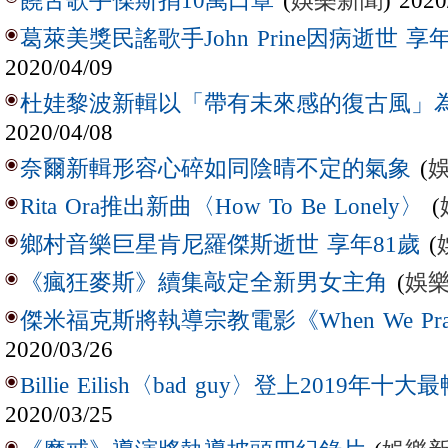
(
娛樂新聞
) 2020
饒舌歌手傑斯捐10萬口罩
葛萊美獎民謠歌手John Prine因病逝世 享年
2020/04/09
杜娃黎波新輯以「帶有未來感的復古風」
2020/04/08
(
奈爾新輯形容心碎如同陰晴不定的氣象
(
Rita Ora推出新曲〈How To Be Lonely〉
(
鄉村音樂巨星肯尼羅傑斯逝世 享年81歲
(
娛
《瘋狂麥斯》續集敲定全新男女主角
傑米福克斯將執導宗教電影《When We Pr
2020/03/26
Billie Eilish〈bad guy〉登上2019年十
2020/03/25