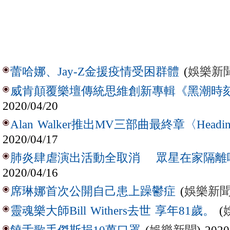
(
娛樂新
蕾哈娜、Jay-Z金援疫情受困群體
威肯顛覆樂壇傳統思維創新專輯《黑潮時
2020/04/20
Alan Walker推出MV三部曲最終章〈Headin
2020/04/17
肺炎肆虐演出活動全取消 眾星在家隔離
2020/04/16
(
娛樂新
席琳娜首次公開自己患上躁鬱症
(
靈魂樂大師Bill Withers去世 享年81歲。