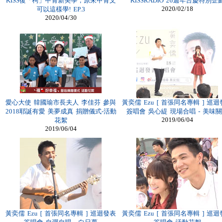
KISS復「柯」甲骨新美學，原來甲骨文
KISSRADIO 26週年台慶特別企
2020/02/18
可以這樣學! EP.3
2020/04/30
愛心大使 韓國瑜市長夫人 李佳芬 參與
黃奕儒 Ezu [ 首張同名專輯 ] 巡
2018耶誕有愛 美夢成真 捐贈儀式-活動
簽唱會 吳心緹 現場合唱 - 美味
2019/06/04
花絮
2019/06/04
黃奕儒 Ezu [ 首張同名專輯 ] 巡迴發表
黃奕儒 Ezu [ 首張同名專輯 ] 巡