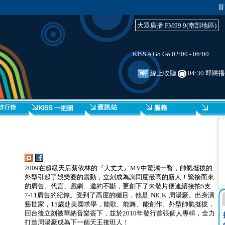
首
大眾廣播 FM99.9(南部地區)
KISS A Go Go 02:00 - 06:00
線上收聽
04:30 即將
2009在超級天后蔡依林的『大丈夫』MV中驚鴻一瞥，帥氣挺拔的
外型引起了娛樂圈的震動，立刻成為詢問度最高的新人！緊接而來
的廣告、代言、戲劇…邀約不斷，更創下了未發片便連續接拍5支
7-11廣告的紀錄。受到了高度的矚目，他是 NICK 周湯豪。出身演
藝世家，15歲赴美國求學，能歌、能舞、能創作、外型帥氣挺拔，
回台後立刻被華納音樂簽下，並於2010年發行首張個人專輯，全力
打造周湯豪成為下一個天王接班人！