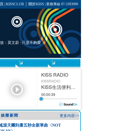
頁
KISSCLUB
關於KISS
|
│
| 業務專線 07-3393999
播放：
莫文蔚
- 只是不夠愛
娛樂新聞
更多內容>>
搖滾天團到暑五秒全新單曲〈NOT