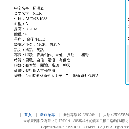
中文名字：周湯豪
英文名字：NICK
生日：AUG/02/1988
血型：A+
身高：182CM
體重：63
星座： 獅子座LEO
綽號／小名：NICK、周尼克
語文：國語、英語
專長：唱歌、音樂創作、吉他、演戲、曲棍球
特質：勇敢、自信、活潑、有個性
嗜好：聽音樂、閱讀、當DJ、聊天
計畫：發行個人首張專輯
經歷 : feat.蔡依林新歌大丈夫 , 7-11輕食系列代言人
首頁
新血招募
|
|
| 業務專線 07-3393999 | 人數：3502535
大眾廣播股份有限公司 FM99.9 806高雄市前鎮區民權二路6號34樓之2 TEL
Copyright©2026 KISS RADIO FM99.9 Co.,Ltd. All rights rese