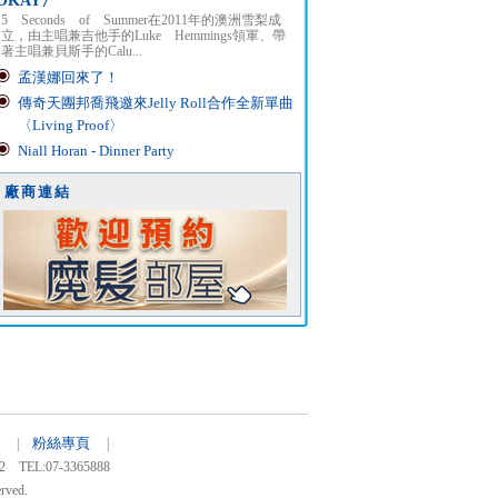
OKAY〉
5 Seconds of Summer在2011年的澳洲雪梨成
立，由主唱兼吉他手的Luke Hemmings領軍、帶
著主唱兼貝斯手的Calu...
孟漢娜回來了！
傳奇天團邦喬飛邀來Jelly Roll合作全新單曲
〈Living Proof〉
Niall Horan - Dinner Party
廠商連結
粉絲專頁
50 |
|
:07-3365888
rved.