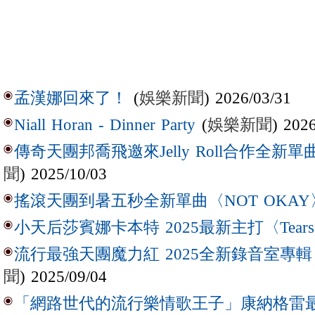
(
娛樂新聞
) 2026/03/31
孟漢娜回來了！
(
娛樂新聞
) 202
Niall Horan - Dinner Party
傳奇天團邦喬飛邀來Jelly Roll合作全新單曲〈L
聞
) 2025/10/03
搖滾天團到暑五秒全新單曲〈NOT OKAY
小天后莎賓娜卡本特 2025最新主打〈Tear
流行最強天團魔力紅 2025全新錄音室專輯【Lov
聞
) 2025/09/04
「網路世代的流行樂情歌王子」康納格雷最新作