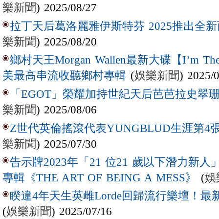
樂新聞
) 2025/08/27
拉丁天后葛洛麗雅伊斯特芬 2025推出全新西
樂新聞
) 2025/08/20
鄉村天王Morgan Wallen最新大碟【I’m The
(
娛樂新聞
) 2025/
美最高串流收聽鄉村專輯
「EGOT」榮耀加持世紀天后芭芭拉史翠珊 
樂新聞
) 2025/08/06
Z世代英倫搖滾代表YUNGBLUD生涯第4張
樂新聞
) 2025/07/30
告示牌2023年「21 位21 歲以下潛力新人」Laur
(
娛
專輯《THE ART OF BEING A MESS》
睽違4年天生英雌Lorde回歸流行樂壇！最新
(
娛樂新聞
) 2025/07/16