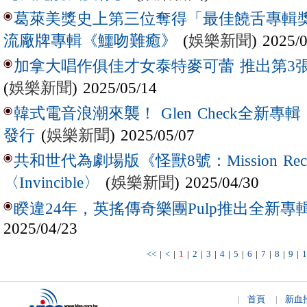
葛萊美獎史上第三位奪得「最佳饒舌專輯獎
(
娛樂新聞
) 2025/
流廠牌專輯《鱷吻難癒》
加拿大唱作俱佳才女泰特麥可蕾 推出第3
(
娛樂新聞
) 2025/05/14
韓式電音浪潮來襲！ Glen Check全新專輯
(
娛樂新聞
) 2025/05/07
發行
共和世代為劇場版《怪獸8號：Mission R
(
娛樂新聞
) 2025/04/30
〈Invincible〉
睽違24年，英搖傳奇樂團Pulp推出全新專輯
2025/04/23
<<
|
<
|
1
|
2
|
3
|
4
|
5
|
6
|
7
|
8
|
9
|
1
首頁
新血
|
|