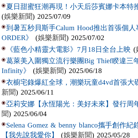
夏日甜蜜狂潮再現！小天后莎賓娜卡本特推出全
(
娛樂新聞
) 2025/07/09
到暑五秒貝斯手Calum Hood推出首張個人專輯
(
娛樂新聞
) 2025/07/02
ORDER》
(
《藍色小精靈大電影》7月18日全台上映
葛萊美入圍獨立流行樂團Big Thief睽違三
(
娛樂新聞
) 2025/06/18
Infinity》
衣櫥宅錄爆紅全球，潮樂玩童d4vd首張
新聞
) 2025/06/11
亞莉安娜【永恆陽光：美好未來】發行周
聞
) 2025/06/04
Selena Gomez & benny blanco
(
娛樂新聞
) 2025/05/28
【我先說我愛你】