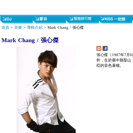
首頁
>
音樂
>
專輯介紹
> Mark Chang / 張心傑
Mark Chang / 張心傑
張心傑（1987年7
幹，生於臺中縣梨山
啞的音色著稱。