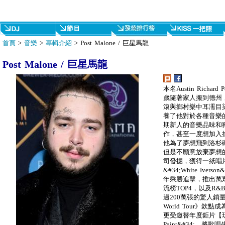
首頁
>
音樂
>
專輯介紹
> Post Malone / 巨星馬龍
Post Malone / 巨星馬龍
本名Austin Rich
歲隨著家人搬到德州，在
滾與鄉村樂中耳濡目
養了他對於各種音樂
期新人的音樂品味和獨特
作，甚至一度想加入搖滾樂
他為了夢想飛到洛杉
但是不願意放棄夢想的他
司發掘，獲得一紙唱片
&#34;White Iv
年乘勝追擊，推出萬眾
流榜TOP4，以及R
過200萬張的驚人銷量，同
World Tour》欽
更受邀替年度鉅片【玩命
Paint&#34;，將