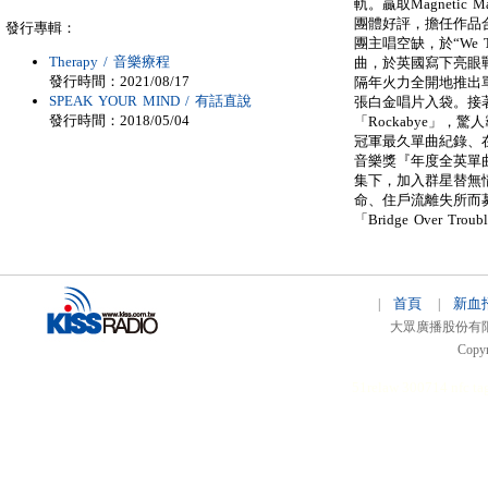
軌。贏取Magnetic Ma
團體好評，擔任作品合音
發行專輯：
團主唱空缺，於“We The
Therapy / 音樂療程
曲，於英國寫下亮眼戰績！
發行時間：2021/08/17
隔年火力全開地推出單曲
SPEAK YOUR MIND / 有話直說
張白金唱片入袋。接著替電
發行時間：2018/05/04
「Rockabye」，
冠軍最久單曲紀錄、
音樂獎『年度全英單曲』
集下，加入群星替無情大火
命、住戶流離失所而募款，
「Bridge Over T
首頁
新血
|
|
大眾廣播股份有限公司 
Copyr
51relaw
300714
nfc ta