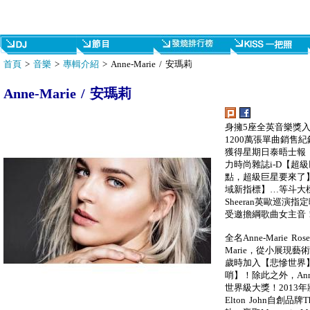
首頁
>
音樂
>
專輯介紹
> Anne-Marie / 安瑪莉
Anne-Marie / 安瑪莉
身擁5座全英音樂獎
1200萬張單曲銷售紀
獲得星期日泰晤士報
力時尚雜誌i-D【超
點，超級巨星要來了】、
域新指標】…等斗大標題
Sheeran英歐巡演
受邀擔綱歌曲女主音
全名Anne-Marie R
Marie，從小展現
歲時加入【悲慘世界】陣
哨】！除此之外，Ann
世界級大獎！2013年將
Elton John自創品牌T