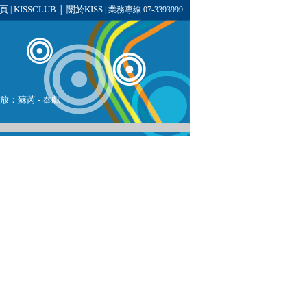
頁
KISSCLUB
關於KISS
|
│
| 業務專線 07-3393999
播放：蘇芮 - 奉獻