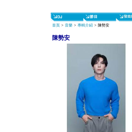
首頁
>
音樂
>
專輯介紹
> 陳勢安
陳勢安