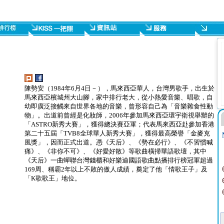
陳勢安（1984年6月4日－），馬來西亞華人，台灣男歌手，出生於
馬來西亞檳城州大山腳，家中排行老大，從小熱愛音樂、唱歌，自
幼即廣泛接觸來自世界各地的音樂，曾形容自己為「音樂雜食性動
物」。出道前曾經是化妝師，2006年參加馬來西亞環宇衛視舉辦的
「ASTRO新秀大賽」，獲得總決賽亞軍；代表馬來西亞赴參加香港
第二十五屆「TVB8全球華人新秀大賽」，獲得最高榮譽「金麥克
風獎」，因而正式出道。憑《天后》、《勢在必行》、《不習慣喊
痛》、《非你不可》、《好愛好散》等歌曲橫掃華語歌壇，其中
《天后》一曲蟬聯台灣錢櫃和好樂迪國語歌曲點播排行榜冠軍超過
169周、稱霸2年以上不敗的傲人成績，奠定了他「情歌王子」及
「K歌歌王」地位。