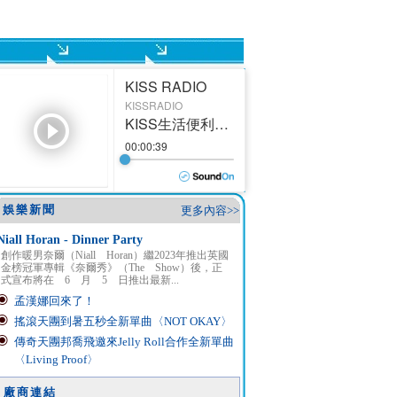
娛樂新聞
更多內容>>
Niall Horan - Dinner Party
創作暖男奈爾（Niall Horan）繼2023年推出英國
金榜冠軍專輯《奈爾秀》（The Show）後，正
式宣布將在 6 月 5 日推出最新...
孟漢娜回來了！
搖滾天團到暑五秒全新單曲〈NOT OKAY〉
傳奇天團邦喬飛邀來Jelly Roll合作全新單曲
〈Living Proof〉
廠商連結