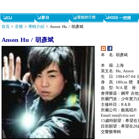
首頁
>
音樂
>
專輯介紹
> Anson Hu / 胡彥斌
Anson Hu / 胡彥斌
本 名: 胡彥斌
本 籍: 上海
英文名: Hu, Anson
生 日: 1984-07-04
身 高: 180cm 體 重
血 型: N/A 星 座
會彈樂器：鋼琴 吉他
所屬門派：少年實力
主修科目：R＆B
所屬公司：藝風唱片
Email:
tmr@citiz.net
15歲時願望：希望在
目前願望：希望在2
交響樂專輯