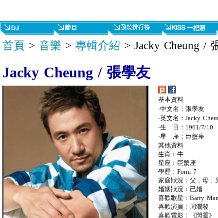
首頁
>
音樂
>
專輯介紹
> Jacky Cheung 
Jacky Cheung / 張學友
基本資料
‧中文名：張學友
‧英文名：Jacky Cheu
‧生 日：1961/7/10
‧星 座：巨蟹座
其他資料
生肖﹕牛
星座﹕巨蟹座
學歷﹕Form 7
家庭狀況﹕父﹑母﹑
婚姻狀況﹕已婚
喜歡歌星﹕Barry Manlow,
喜歡演員﹕周潤發
喜歡電影﹕《閃靈》