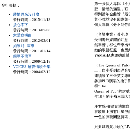
第一張個人專輯《不
發行專輯：
腔、情感的滿溢，它
得到當年金曲獎『最
愛情原來沒什麼
黃小琥並沒有因為第
發行時間：2015/11/13
個人專輯《分不到你
放心不下
發行時間：2013/05/08
（音樂事業）黃小琥
愈愛愈明白
受到海外媒體的注意
發行時間：2012/03/01
然辛苦，卻也帶來出
如果能...重來
她的歌聲征服，也因
發行時間：2011/01/14
YAMAHA也邀她獻聲
簡單不簡單
發行時間：2009/12/18
（The Queen o
VOICE3 醉愛情歌全集
上，自小受到西洋音
發行時間：2004/02/12
連續發了三張英文專
參加PUB演唱的搶手
得”The
Queen of Pub
年10月的全省三場
座右銘-腳踏實地靠自己 
在歌壇上擁有巨星般
十色的演藝圈堅持著
只要聽過黃小琥的LI