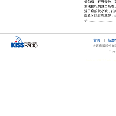
媚勾魂、狂野奔放、
無法抗拒的魅力
雙子座的黃小琥，始
觀眾的喝采與掌聲，
子……………………
首頁
新血
|
|
大眾廣播股份有限公司 
Copyr
51relaw
300714
nfc ta