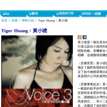
首頁
>
音樂
>
專輯介紹
> Tiger Huang / 黃小琥
Tiger Huang / 黃小琥
黃小琥是一個生長在
行老么茹自小就得到
唱歌的她，有機會在
唱團，這個難得的機
（音樂背景）黃小琥
滿足了她對歌唱的狂
定了如今她精湛無比
算是唱片公司的老闆
（音樂事業起步）黃小
一般簽約歌手的平等
在當時並未受到市場
出，讓她能以台灣代
馬來西亞……等十二
名，也獲得了簽約唱片