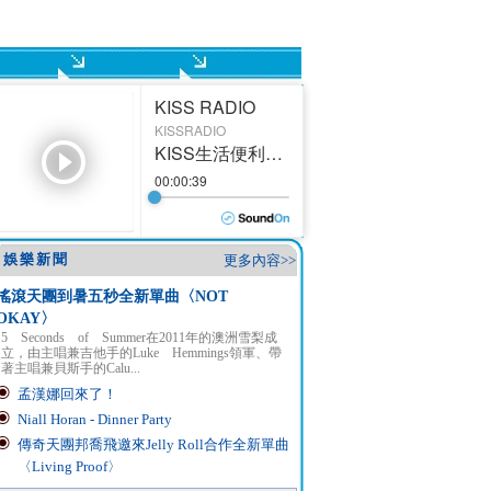
娛樂新聞
更多內容>>
搖滾天團到暑五秒全新單曲〈NOT
OKAY〉
5 Seconds of Summer在2011年的澳洲雪梨成
立，由主唱兼吉他手的Luke Hemmings領軍、帶
著主唱兼貝斯手的Calu...
孟漢娜回來了！
Niall Horan - Dinner Party
傳奇天團邦喬飛邀來Jelly Roll合作全新單曲
〈Living Proof〉