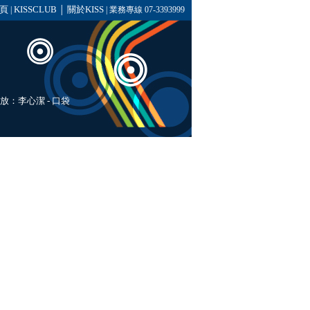
頁
KISSCLUB
關於KISS
|
│
| 業務專線 07-3393999
播放：
李心潔
-
口袋