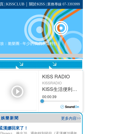
頁
KISSCLUB
關於KISS
|
│
| 業務專線 07-3393999
在播放：脆樂團 - 年少的我們永遠輕狂
娛樂新聞
更多內容>>
孟漢娜回來了！
Disney+ 推出20 週年特別節目《孟漢娜20週年