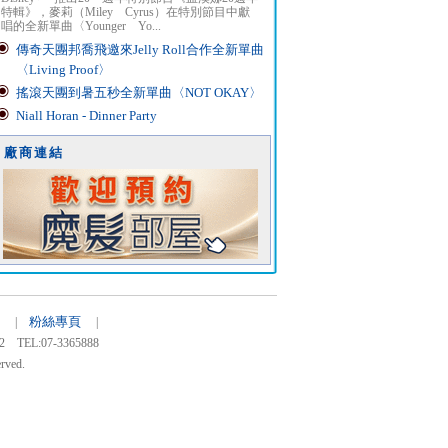
特輯》，麥莉（Miley Cyrus）在特別節目中獻
唱的全新單曲〈Younger Yo...
傳奇天團邦喬飛邀來Jelly Roll合作全新單曲
〈Living Proof〉
搖滾天團到暑五秒全新單曲〈NOT OKAY〉
Niall Horan - Dinner Party
廠商連結
粉絲專頁
20 |
|
:07-3365888
rved.