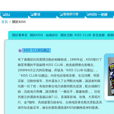
首頁
> 關於KISS
關於董事長
關於KISS
組織節目
關於活動
KISS CLUB
影音娛樂
廣播
KISS CLUB玩樂誌
有了廣播節目與實體活動的相輔相成，1996年起，KISS發行了
聽眾專屬的平面媒體-KISS CLUB，創造媒體整合新概念。
2008年6月正式跨區整編，昇版為「KISS CLUB-玩樂誌」。
「KISS CLUB-玩樂誌」內容包括發燒音樂、生活消費、明星
花絮、活動快報等，另外還加入了台灣觀光地圖，讓讀者吃喝
玩樂一目了然；有效的整合地方娛樂與觀光資源，配合城鄉行
銷，活絡地方商機，讓消費者「一圖在手，樂趣無窮」。目前
所建立的通路有嘉義以南7-11、喜滿客影城、玫瑰、大眾唱片
行、金?咖啡、高雄捷運沿線各站、台南地區著名觀光景點及高
雄市知名飯店等，健全的索取通路讓KISS的觸角延伸到最廣。