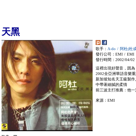
天黑
歌手：
A-do / 阿杜(杜
發行公司：EMI / EMI
發行時間：2002/04/02
這裡出現好聲音，因為
2002全亞洲華語音樂
新加坡知名天王級製作
中帶著細膩的柔情
前三波主打推薦：他一
來源：EMI