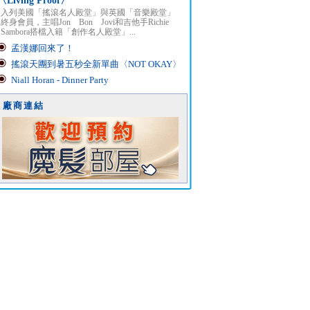
〈Living Proof〉
入列美國「搖滾名人殿堂」與英國「音樂殿堂」
終身會員，主唱Jon Bon Jovi和吉他手Richie
Sambora搭檔入籍「創作名人殿堂」...
孟漢娜回來了！
搖滾天團到暑五秒全新單曲〈NOT OKAY〉
Niall Horan - Dinner Party
廠商連結