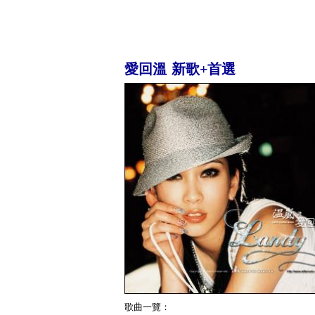
愛回溫 新歌+首選
歌曲一覽：