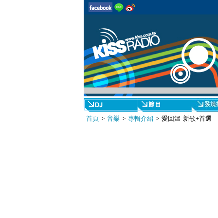
首頁
>
音樂
>
專輯介紹
> 愛回溫 新歌+首選