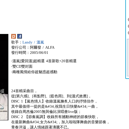
歌手：
Landy / 溫嵐
發行公司：阿爾發 / ALFA
發行時間：2005/06/01
‧溫嵐[愛回溫]超精選 4首新歌+20首精選
‧雙CD雙封面
‧兩種風情給你超魅惑超感動
24首精采曲目，
從[第六感]、[有點野]、[藍色雨]、到[溫式效應]，
DISC 1【嵐色情人】收錄溫嵐膾炙人口的抒情佳作，
其中最值得一提的是&#34;祝我生日快樂&#34;一曲，
收錄自周杰倫2005無與倫比演唱會live版；
DISC 2 【節奏嵐調】收錄所有撼動神經的節奏快歌，
在最新舞曲&#34;女力&#34;，加入啦啦隊舞曲的音樂節奏，
青春洋溢，讓人情緒跟著沸騰不已。