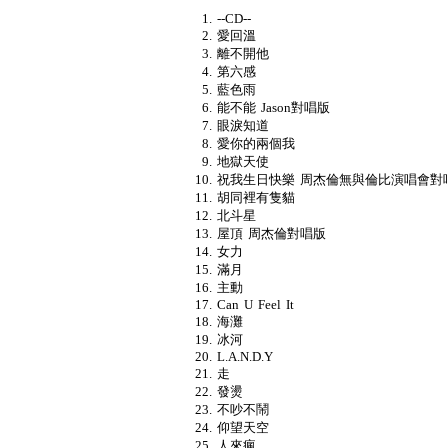
--CD--
愛回溫
離不開他
第六感
藍色雨
能不能 Jason對唱版
眼淚知道
愛你的兩個我
地獄天使
祝我生日快樂 周杰倫無與倫比演唱會對
胡同裡有隻貓
北斗星
屋頂 周杰倫對唱版
女力
滿月
主動
Can U Feel It
海灘
冰河
L.A.N.D.Y
走
發燙
不吵不鬧
仰望天空
人來瘋