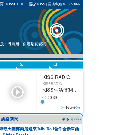
頁
KISSCLUB
關於KISS
|
│
| 業務專線 07-3393999
播放：
陳慧琳
-
你若是真愛我
娛樂新聞
更多內容>>
傳奇天團邦喬飛邀來Jelly Roll合作全新單曲