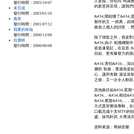
人驚豔，但也同 時讓
發行時間：2005/10/07
的新意與呈現，讓我們
未完成
發行時間：2003/01/10
&#34;開始懂了&#
風箏
製作的又 一經典，由
發行時間：2001/07/12
曲加上感人的詞意 ，勢
我要的幸福
發行時間：2000/12/09
除了情歌之外，燕姿對於
自選輯
&#34;由小 柏擔綱
發行時間：2000/06/08
姿急速竄紅，在這首 Ba
自如、更有爆發力的孫
&#34;害怕&#34
層的 歌曲，透過燕姿
心﹐讓所有聽 過這首
之後﹐又一次令人動容
其他曲目如&#34;星期一
&#34;、&#34;相信&
&#34;累贅&#34;
方式貫穿整張專輯，全
口氣完成十支MTV的
盛、徐筠軒四 大導演
資料來源：華納音樂