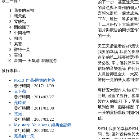
歌曲一覽：
的下一步，甚至連天王
的音色與不造作的個人
我要的幸福
言領先群雌，儼然成為
壞天氣
TEN、麗仕…等多家
零缺點
十二月份投下大筆廣告
開始懂了
唱片與廣告的同步運作
中間地帶
的一張。
相信
累贅
天王天后最看好e代實
難得一見
我要的幸福 我要的孫燕
害怕
燕姿的第二張專輯選擇
星期一 天氣晴 我離開你
勢必艱 辛，但我們深
信好的音樂無論 在何
發行專輯：
人員皆卯足全力，大家
難得一見的藝人感到值
No.13 作品-跳舞的梵谷
發行時間：2017/11/09
專輯五大製作人包括了
克卜勒
曲風 涵蓋了流行、搖滾、
發行時間：2014/02/27
製作人的操刀 下，呈現
是時候
坡到台灣，燕姿經歷 
發行時間：2011/03/08
一張的實驗階段到如今
逆光
信。
發行時間：2007/03/22
My story, Your song 經典全記錄
&#34;我要的幸福&
發行時間：2006/09/22
詞，樂 風的獨特性與
完美的一天