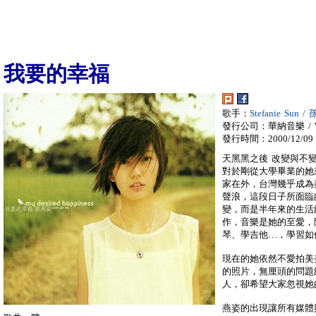
我要的幸福
歌手：
Stefanie Sun 
發行公司：華納音樂 / War
發行時間：2000/12/09
天黑黑之後 改變與不
對於剛從大學畢業的她
家在外，台灣幾乎成為
聲浪，這段日子所面臨
變，而是半年來的生活
作，音樂是她的至愛，
琴、學吉他…，學習如
現在的她依然不愛拍美
的照片，無厘頭的問題
人，卻希望大家忽視她
燕姿的出現讓所有媒體