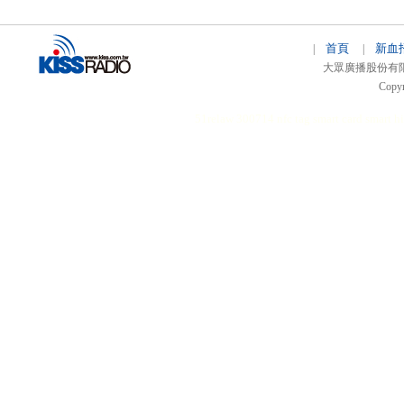
首頁
新血
|
|
大眾廣播股份有限公司 
Copyr
51relaw
300714
nfc tag
smart card smart
hi