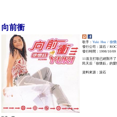
向前衝
歌手：
Yuki Hsu / 徐
發行公司：滾石 / ROC
發行時間：1998/10/09
11首主打歌已經獸不了
民天后「徐懷鈺」的愛
資料來源：滾石