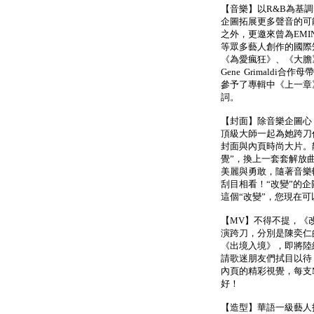
【音樂】以R&B為基調，
企圖拓展更多聲音的可
之外，更邀來曾為EMINEM
等眾多藝人創作的國際知名
《為愛瘋狂》、《大膽》
Gene Grimald
參予了專輯中《上一章
詞。
【封面】除音樂企圖心
頂級大師一起為她跨刀
封面與內頁時尚大片。
覺”，換上一套套解放
美麗與勇敢，隨著音樂
刮目相看！“改變”的
這個“改變”，您現在
【MV】不得不提，《
演跨刀，分別是陳奕仁
《出境入境》，即將陸
請歌迷朋友們拭目以待
內頁的精彩視覺，每支
好！
【造型】華語一級藝人