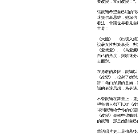
要改變，立刻改變！”
張靚穎希望自己唱的“
迷提供新思維，她深信
看法，會讓世界看見自
世界！
《大膽》、《出境入鏡
說著女性對於享受、對
《愛就愛》、《為愛瘋
自己的角度，與歌迷分
去面對。
在勇敢的象限，靚穎以
《改變》，投射了她對
許！藉由深層的意涵，
誠的表達思想，為身邊
不管靚穎在舞臺上，還
望每個人都可以從《改
得到靚穎給予你的心靈
《改變》專輯中你聽到
的靚穎，那是她對自己
華語唱片史上最強幕後軍團