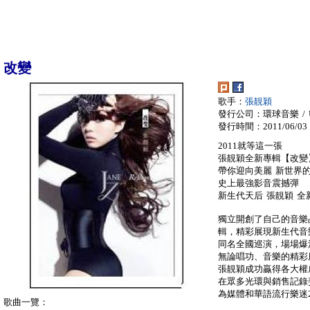
改變
歌手：
張靚穎
發行公司：環球音樂 / Univ
發行時間：2011/06/03
2011就等這一張
張靚穎全新專輯【改變
帶你迎向美麗 新世界
史上最強影音震撼彈
新生代天后 張靚穎 全
獨立開創了自己的音樂
輯，精彩展現新生代音
同名全國巡演，場場爆
無論唱功、音樂的精彩
張靚穎成功贏得各大權
在眾多光環與銷售記錄
為媒體和華語流行樂迷2
歌曲一覽：