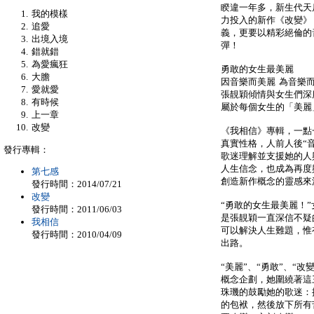
睽違一年多，新生代天
我的模樣
力投入的新作《改變》
追愛
義，更要以精彩絕倫的
出境入境
彈！
錯就錯
為愛瘋狂
勇敢的女生最美麗
大膽
因音樂而美麗 為音樂
愛就愛
張靚穎傾情與女生們深
有時候
屬於每個女生的「美麗
上一章
改變
《我相信》專輯，一點
真實性格，人前人後“
發行專輯：
歌迷理解並支援她的人
人生信念，也成為再度
第七感
創造新作概念的靈感來
發行時間：2014/07/21
改變
“勇敢的女生最美麗！
發行時間：2011/06/03
是張靚穎一直深信不疑
我相信
可以解決人生難題，惟
發行時間：2010/04/09
出路。
“美麗”、“勇敢”、“
概念企劃，她圍繞著這
珠璣的鼓勵她的歌迷：
的包袱，然後放下所有