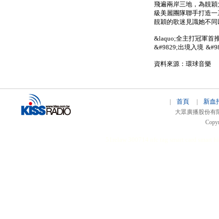
飛遍兩岸三地，為靚穎
級美麗團隊聯手打造一
靚穎的歌迷見識她不同
&laquo;全主打冠軍首推&
&#9829;出境入境 &#
資料來源：環球音樂
首頁
新血
|
|
大眾廣播股份有限公司 
Copyr
51relaw
300714
nfc tag
smart card smart
hi