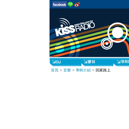
首頁
>
音樂
>
專輯介紹
> 回家路上