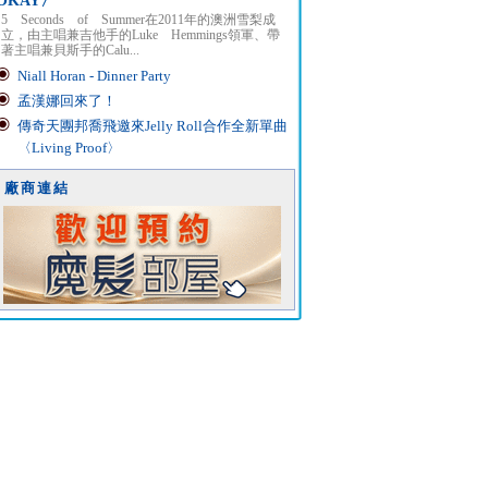
OKAY〉
5 Seconds of Summer在2011年的澳洲雪梨成
立，由主唱兼吉他手的Luke Hemmings領軍、帶
著主唱兼貝斯手的Calu...
Niall Horan - Dinner Party
孟漢娜回來了！
傳奇天團邦喬飛邀來Jelly Roll合作全新單曲
〈Living Proof〉
廠商連結