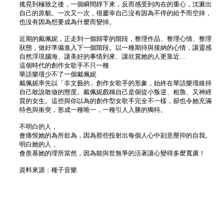
搖晃到極致之後，一個瞬間靜下來，反而感受到內在的重心，沈澱出
自己的原貌。一次又一次，很慶幸自己沒有因為不停的給予而空掉，
也沒有因為想要成為什麼而變掉。
近期的戴佩妮，正走到一個歸零的階段，整理作品、整理心情、整理
狀態，做好準備進入下一個階段。以一種期待與接納的心情，讓靈感
自然浮現腦海、讓美好的事情到來、讓欣賞她的人更靠近…
這個時代的創作女歌手不只一種
華語樂壇少不了一個戴佩妮
戴佩妮率先以「非文藝的」創作女歌手的形象，始終在華語樂壇維持
自己敢說敢做的態度。戴佩妮戲稱自己是個從小叛逆、粗魯、又神經
質的女生。這些與你以為的創作型女歌手完全不一樣，卻也令她充滿
特色與衝突，形成一種唯一，一種引人入勝的獨特。
不明白的人，
會痛恨她的為所欲為，因為那些投射出每個人心中刻意壓抑的自我。
明白她的人，
會羨慕她的理所當然，因為能與世無爭的活著讓心變得多麼寬廣！
資料來源：種子音樂