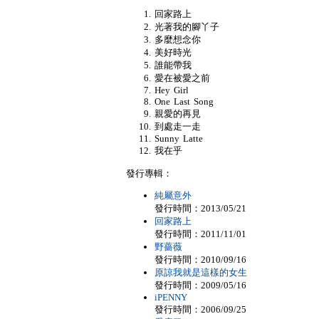
回家路上
光著我的腳丫子
多麼想念你
美好時光
誰能帶我
愛在被愛之前
Hey Girl
One Last Song
親愛的再見
到處走一走
Sunny Latte
我在乎
發行專輯：
純屬意外
發行時間：2013/05/21
回家路上
發行時間：2011/11/01
野薔薇
發行時間：2010/09/16
原諒我就是這樣的女生
發行時間：2009/05/16
iPENNY
發行時間：2006/09/25