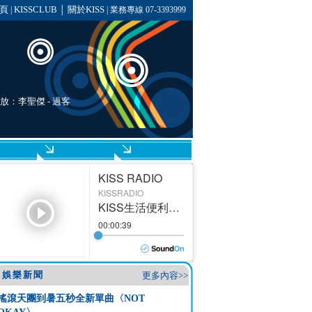
頁
KISSCLUB
關於KISS
|
│
| 業務專線 07-3393999
播放：
李聖傑
-
過客
娛樂新聞
更多內容>>
搖滾天團到暑五秒全新單曲〈NOT