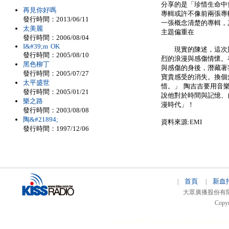
分享的是「珍惜生命中
再見你好嗎
專輯或許不像前兩張專
發行時間：2013/06/11
一張概念清楚的專輯，
太美麗
主題偏重在
發行時間：2006/08/04
I&#39;m OK
現實的陳述，這次則
發行時間：2005/08/10
烈的浪漫與感傷情懷。
黑色柳丁
與感傷的身後，潛藏著
發行時間：2005/07/27
寶貴感受的消失。換個
太平盛世
惜。」 陶吉吉要用音
發行時間：2005/01/21
說他對於時間與記憶、
樂之路
漫時代」！
發行時間：2003/08/08
陶&#21894;
資料來源:EMI
發行時間：1997/12/06
首頁
新血
|
|
大眾廣播股份有限公司 
Copyr
51relaw
300714
nfc tag
smart card smart
hi