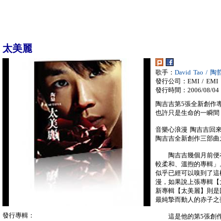
太美麗
歌手：
David Tao / 陶
發行公司：EMI / EMI
發行時間：2006/08/04
陶吉吉第5張全新創作
也許只是生命的一瞬間
音樂心浪漫 陶吉吉回
陶吉吉全新創作三部曲
陶吉吉幾個月前便在
較柔和、溫煦的專輯」。 
似乎已經可以嗅到了這
漫，如果說上張專輯【
新專輯【太美麗】則是
最純摯而動人的赤子之
發行專輯：
這是他的第5張創作