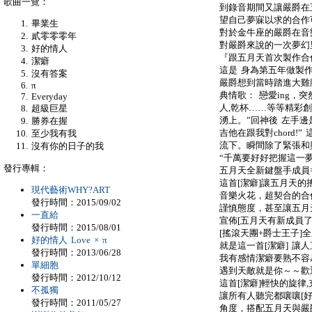
歌曲一覽：
到錄音期間又讓嚴爵在
望自己夢寐以求的合作
畢業生
對於金牛座的嚴爵在音
貳零零零年
對嚴爵來說的一次夢幻
好的情人
『跟五月天首次製作合
潔癖
這是 身為第五年做製
沒有答案
嚴爵想到當時踏進大雞腿
π
典情歌： 戀愛ing，
Everyday
人,乾杯……等等精彩創
超級巨星
湧上。”回神後 左手
勝券在握
吉他在跟我對chord!
至少我有我
流下。瞬間除了緊張和
沒有你的日子的我
“千萬要好好把握這一夢幻
發行專輯：
五月天全新鍵盤手成員
這首[潔癖]讓五月天
現代藝術WHY?ART
音樂火花，超契合的合
發行時間：2015/09/02
謹慎態度，甚至讓五月
一直給
宣佈[五月天有新成員了
發行時間：2015/08/01
[搖滾天團+爵士王子]全
好的情人 Love × π
就是這一首[潔癖] 讓人
發行時間：2013/06/28
我有感情潔癖要熟不容
單細胞
遇到天敵就是你～～歡
發行時間：2012/10/12
這首[潔癖]輕快的旋
不孤獨
讓所有人聽完都嚷嚷[好
發行時間：2011/05/27
角度，搭配五月天與嚴