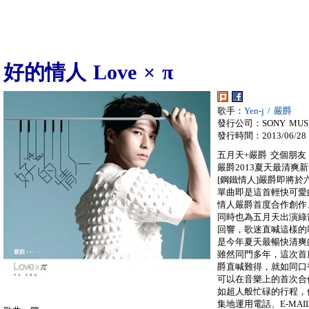
好的情人 Love × π
歌手：
Yen-j / 嚴爵
發行公司：SONY MUS
發行時間：2013/06/28
五月天+嚴爵 交個朋友
嚴爵2013夏天最清爽新
[鋼鐵情人]嚴爵即將
單曲即是這首輕快可愛
情人嚴爵首度合作創作
同時也為五月天出演綠
回響，歌迷直喊這樣的
是今年夏天最暢快清爽
雖然同門多年，這次首
爵直喊難得，就如同口
可以在音樂上的首次合
如超人般忙碌的行程，
集地運用電話、E-MA