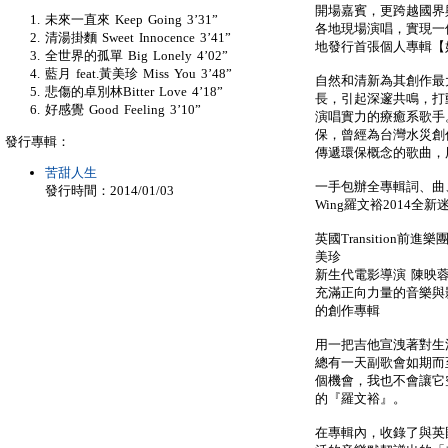
開場嘉賓，更跨越國界與英
未來一直來 Keep Going 3’31”
各地現場演唱，實現一
清湯掛麵 Sweet Innocence 3’41”
地發行首張個人專輯【
全世界的孤單 Big Lonely 4’02”
藍月 feat.黃美珍 Miss You 3’48”
自然和清新為其創作最
悲傷的卓別林Bitter Love 4’18”
長，引起深邃共鳴，打
好感覺 Good Feeling 3’10”
演唱實力的療癒系歌手
保，曾經為台灣水災創
發行專輯：
傳遞環保概念的歌曲，
苦甜人生
一手包辦全專輯詞、曲
發行時間：2014/01/03
Wing羅文裕2014
英國Transition前
美珍
新生代電影導演 陳映
充滿正向力量的音樂與
的創作專輯
用一把吉他宣洩著對生
總有一天副歌會如期而
個機會，我也不會讓它
的『羅文裕』。
在專輯內，收錄了與英國T