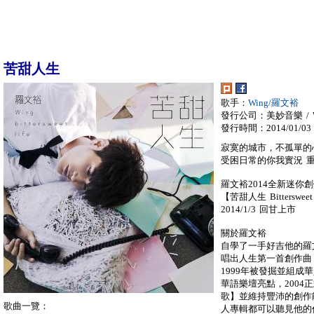
苦甜人生
歌手：
Wing/羅文裕
發行公司：美妙音樂 / Won
發行時間：2014/01/03
寂寞的城市，不孤單的
受困日常的你我實況 
羅文裕2014全新迷你
【苦甜人生 Bittersweet
2014/1/3 回甘上市
關於羅文裕
自學了一手好吉他的羅
唱出人生第一首創作曲
1999年被發掘並組成華
華語樂壇亮點，2004
歌】並維持豐沛的創作
歌曲一覽：
人專輯都可以聽見他的