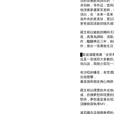
活的音樂默契譜出的「
卓別林」等作品；曾與
他演奏家盧家宏老師，在「
演出，在「未來一直來
滾外衣的黃美珍，更以
更有描寫清新回憶共感
羅文裕以敏銳的獨特天
底，真實為調味、清新
作，醞釀將近三年，收
作，推出一張勇敢生活
█首波溫暖推薦「全世
這是一首描寫大多數的
坦白說，我很少寫完一
有沙啞的嗓音，有苦澀
吉他聲響，
像某個和朋友掏心掏肺
羅文裕以樸實的木吉他和
成，彷彿夢想和現實的
堅持，夢想還是會在現
演陳映蓉執導MV，
速寫藏在這個都會裡的