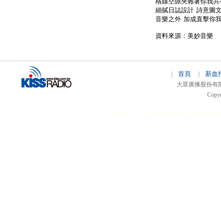
格線空隙夾雜著你我共
細膩日誌設計 詩意圖
音樂之外 加成直擊你
資料來源：美妙音樂
首頁
新血
|
|
大眾廣播股份有限公司 
Copyr
51relaw
300714
nfc tag
smart card smart
hi