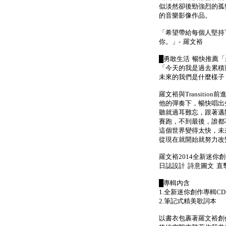
似淡然卻後勁強烈的孤
的音樂影像作品。
「希望帶給每個人堅持
你。」- 羅文裕
█勇敢生活 暢快推薦
「今天的我是過去累積
未來的我們是什麼樣子
羅文裕與Transiti
他的彈奏下，暢快唱出
聽就過耳難忘，跟著邁
賽跑，不到最後，誰都
這個世界變得太快，未
從現在就開始就努力改
羅文裕2014全新迷你
日誌設計 詩意圖文 
█專輯內含
1.全新迷你創作專輯CD 
2.筆記式精美歌詞本
以書衣包裹著羅文裕創