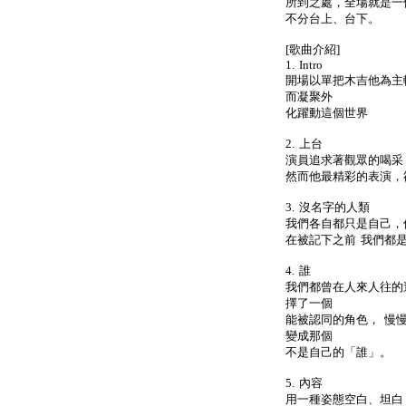
所到之處，全場就是一
不分台上、台下。
[歌曲介紹]
1. Intro
開場以單把木吉他為主
而凝聚外
化躍動這個世界
2. 上台
演員追求著觀眾的喝采
然而他最精彩的表演，
3. 沒名字的人類
我們各自都只是自己，
在被記下之前 我們都
4. 誰
我們都曾在人來人往的
擇了一個
能被認同的角色， 慢
變成那個
不是自己的「誰」。
5. 內容
用一種姿態空白、坦白