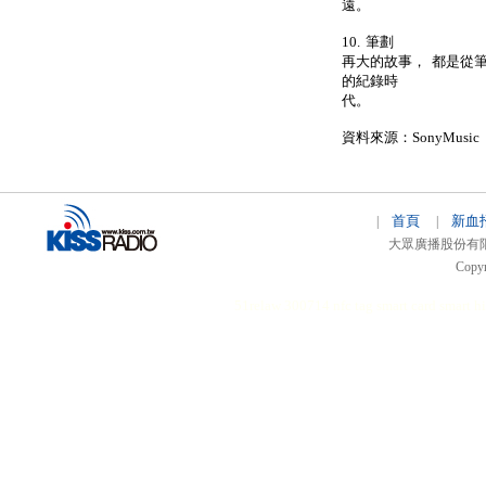
遠。
10. 筆劃
再大的故事， 都是從
的紀錄時
代。
資料來源：SonyMusic
首頁
新血
|
|
大眾廣播股份有限公司 
Copyr
51relaw
300714
nfc tag
smart card smart
hi