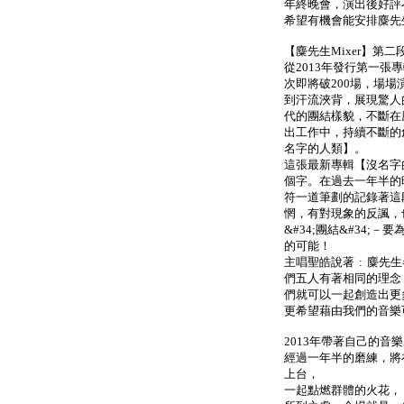
年終晚會，演出後好評
希望有機會能安排麋先
【麋先生Mixer】第二段
從2013年發行第一
次即將破200場，場
到汗流浹背，展現驚人
代的團結樣貌，不斷在
出工作中，持續不斷的創
名字的人類】。
這張最新專輯【沒名字的
個字。在過去一年半的
符一道筆劃的記錄著這
惘，有對現象的反諷，
&#34;團結&#34
的可能！
主唱聖皓說著 : 麋
們五人有著相同的理念
們就可以一起創造出更
更希望藉由我們的音樂
2013年帶著自己的
經過一年半的磨練，將在
上台，
一起點燃群體的火花，