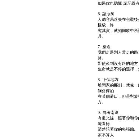
如果你也聽懂 請記得
6. 話妝師
人總容易迷失在包裝後
樣貌，終
究其實，就如同歌中所
具。
7. 麋途
我們走過別人常走的路
路。
即使來到沒有路的地方
生命就是不停的選擇，
8. 下個地方
離開家的那刻，就像一
爾會停泊
在某個港口，但是對於
方。
9. 向著南邊
有道光線，照著你和你
能看得
清楚陪著你的每張臉。
家不算太