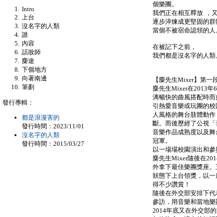
個樂團。
Intro
我們正在相互釋放 ，
上台
逐步淬煉成更堅固的群
沒名字的人類
當個不被宿命認領的人
誰
內容
在被記下之前，
話妝師
我們都是沒名字的人類
麋途
下個地方
向著南邊
【麋先生Mixer】第一段
筆劃
麋先生Mixer在201
漓暢快的曲風搭配時而
發行專輯：
引熱愛音樂或玩團的校
人風格的舞台肢體動作
都是浪漫害的
斷。而後歷經了公視「
發行時間：2023/11/01
音樂作品成熟度以及舞
沒名字的人類
冠軍。
發行時間：2015/03/27
以一場場校園演出和參
麋先生Mixer隨後在
外拿下最佳樂團獎座。
狀態下上台領獎，以一
得不少讚賞！
隨後在外交部安排下代
參訪，用音樂和當地樂
2014年底又在外交