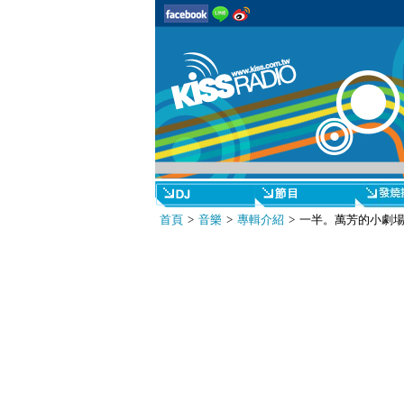
首頁
>
音樂
>
專輯介紹
> 一半。萬芳的小劇