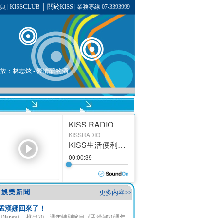
頁
KISSCLUB
關於KISS
|
│
| 業務專線 07-3393999
在播放：林志炫 - 愛情釀的酒
娛樂新聞
更多內容>>
孟漢娜回來了！
Disney+ 推出20 週年特別節目《孟漢娜20週年