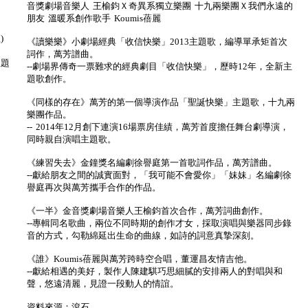
音獎劇場音樂人 王榆鈞Ｘ奇異系獨立樂團 十九兩樂團Ｘ我們永遠的
朋友 溫暖系創作歌手 Koumis蓓麗
)
《讀樂樂》小劇場經典「收信快樂」2013主題歌，編導單承矩首次
詞作，萬芳譜曲。
主題
--劇場界傳奇一票難求的經典劇目「收信快樂」，歷時12年，全新主
題歌創作。
《同樣的存在》萬芳的第一個導演作品「聖誕快樂」主題歌，十九兩
樂團作品。
-- 2014年12月創下連演16場票房佳績，萬芳首度擔任舞台劇導演，
同時親自演唱主題歌。
《練習失去》金鐘獎名編劇徐譽庭第一首歌詞作品，萬芳譜曲。
--獻給朋友之間的誠實面對，「我可能不會愛你」「妹妹」名編劇徐
譽庭再次與萬芳攜手合作的作品。
《一半》金音獎劇場音樂人王榆鈞首次合作，萬芳詞曲創作。
--專輯同名歌曲，兩位不同時期的創作才女，採取演唱與樂器同步錄
音的方式，勾勒綿延出生命的曲線，如詩的詞意真摯深刻。
《誰》Koumis蓓麗與萬芳跨時空合唱，董運昌友情吉他。
--獻給相遇的美好，製作人陳建騏巧思細膩的安排兩人的對唱與和
聲，悠遠清麗，見證一段動人的情誼。
資料來源：滾石