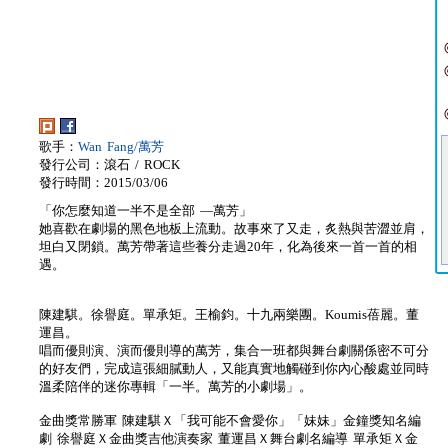
歌手：
Wan Fang/萬芳
發行公司：滾石 / ROCK
發行時間：2015/03/06
「你怎麼知道一半不是全部 —萬芳」
她喜歡在劇場的黑色地板上流動。故事來了又走，炙熱與苦澀並肩，
坦白又閉鎖。萬芳帶著這些養分走過20年，化為後來一首一首的相
遇。
陳建騏。徐譽庭。單承矩。王榆鈞。十九兩樂團。Koumis蓓麗。董
運昌。
唱而優則演、演而優則導的萬芳，集合一班都與舞台劇關係密不可分
的好友們，完成這張細膩動人，又能真實地觸碰到你內心酸處並同時
溫柔陪伴的迷你專輯「一半。萬芳的小劇場」。
金曲獎常勝軍 陳建騏Ｘ「我可能不會愛你」「妹妹」金鐘獎知名編
劇 徐譽庭Ｘ金曲獎吉他演奏家 董運昌Ｘ舞台劇名編導 單承矩Ｘ金