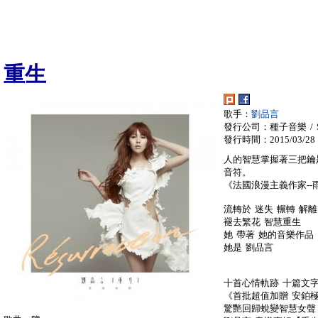
重生
歌手：
劉品言
發行公司：種子音樂 / SE
發行時間：2015/03/28
人的智慧掌握著三把鑰
音符。
《法國浪漫主義作家--
流轉於 迷失 輾轉 解離
褪去繁花 智慧重生
她 帶著 她的音樂作品
她是 劉品言
十首心情軌跡 十篇文
《首批超值加贈 安鉑
驚艷回歸蛻變智慧女聲