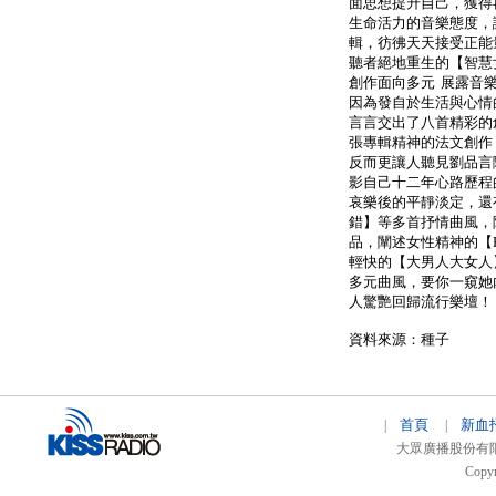
面思想提升自己，獲得
生命活力的音樂態度，
輯，彷彿天天接受正能
聽者絕地重生的【智慧
創作面向多元 展露音
因為發自於生活與心情
言言交出了八首精彩的
張專輯精神的法文創作
反而更讓人聽見劉品言
影自己十二年心路歷程
哀樂後的平靜淡定，還
錯】等多首抒情曲風，
品，闡述女性精神的【Fig
輕快的【大男人大女人
多元曲風，要你一窺她
人驚艷回歸流行樂壇！
資料來源：種子
首頁
新血
|
|
大眾廣播股份有限公司 
Copyr