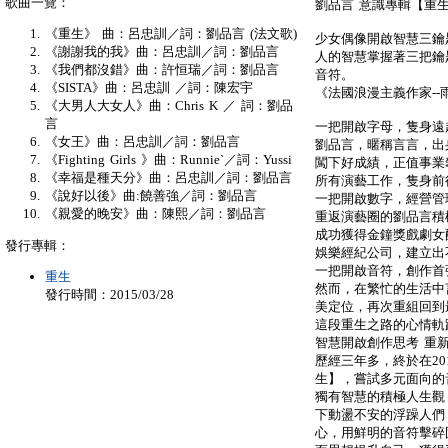
歌曲一覽：
劉品言 意識專輯【重
《重生》 曲：呂忠訓／詞：劉品言 (法文歌)
少女偶像開啟智慧三鑰匙
《謝謝我的我》曲：呂忠訓／詞：劉品言
人的智慧掌握著三把鑰
《我們都沒錯》曲：許恒瑞／詞：劉品言
音符。
《SISTA》曲：呂忠訓 ／詞：陳宏宇
《法國浪漫主義作家--
《大男人大女人》曲：Chris K ／ 詞：劉品
言
一把開啟字母，隻身遠
《女王》曲：呂忠訓／詞：劉品言
劉品言，暱稱言言，出身
《Fighting Girls 》曲：Runnie`／詞：Yussi
闖下好成績，正值事業
《幸福是種天分》曲：呂忠訓／詞：劉品言
所有演藝工作，隻身前
《說好以後》曲:饒善強／詞：劉品言
一把開啟數字，經營管
《親愛的晚安》曲：陳熙／詞：劉品言
重返演藝圈的劉品言積極
成功獲得金鐘獎戲劇女
發行專輯：
娛樂經紀公司，建立出
一把開啟音符，創作首
重生
然而，在繁忙的生活中
發行時間：2015/03/28
美定位，再次重組回到
這段重生之路的心情軌
智慧開啟創作思考 重
歷經三年多，終於在20
生】，嘗試多元面向的
獨有智慧的積極人生觀
下動盪不安的浮躁人們
心，用鮮明的音符擊碎