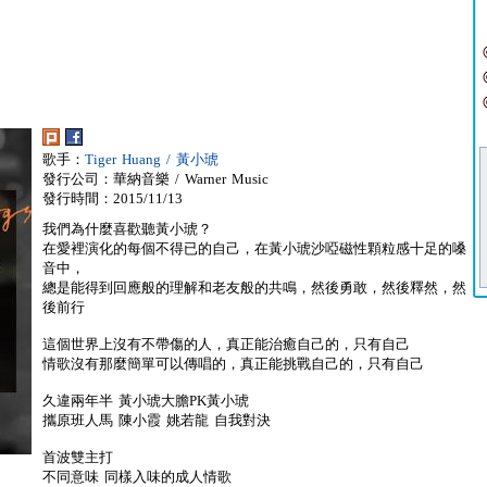
歌手：
Tiger Huang / 黃小琥
發行公司：華納音樂 / Warner Music
發行時間：2015/11/13
我們為什麼喜歡聽黃小琥？
在愛裡演化的每個不得已的自己，在黃小琥沙啞磁性顆粒感十足的嗓
音中，
總是能得到回應般的理解和老友般的共鳴，然後勇敢，然後釋然，然
後前行
這個世界上沒有不帶傷的人，真正能治癒自己的，只有自己
情歌沒有那麼簡單可以傳唱的，真正能挑戰自己的，只有自己
久違兩年半 黃小琥大膽PK黃小琥
攜原班人馬 陳小霞 姚若龍 自我對決
首波雙主打
不同意味 同樣入味的成人情歌