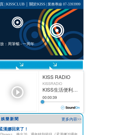
頁
KISSCLUB
關於KISS
|
│
| 業務專線 07-3393999
播放：
周筆暢
-
一周年
娛樂新聞
更多內容>>
孟漢娜回來了！
Disney+ 推出20 週年特別節目《孟漢娜20週年