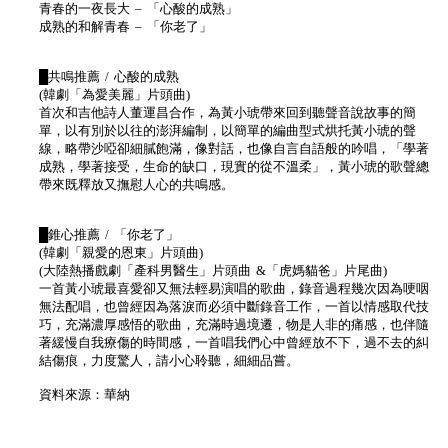
青春的一夜長大 – 「心酸的成熟」
成熟的和解青春 – 「你老了」
█共鳴推薦 / 心酸的成熟
(韓劇「為愛美麗」片頭曲)
首次和吉他詩人董運昌合作，為黃小琥帶來回到聽聲音說故事的簡
單，以有別於以往的澎湃編制，以簡單的編曲型式烘托黃小琥的聲
線，略帶沙啞卻細膩飽滿，像對話，也像自言自語般的吟唱，「學著
成熟，學著接受，生命的缺口，現實的從不溫柔」，黃小琥的歌聲總
帶來既釋放又撫慰人心的共鳴感。
█錐心推薦 / 「你老了」
(韓劇「親愛的恩東」片頭曲)
(大陸熱播戲劇「產科男醫生」片頭曲 &「虎媽貓爸」片尾曲)
一首黃小琥最喜愛卻又無法輕易演唱的歌曲，錄音過程幾次因為哽咽
無法配唱，也曾經因為落淚而必須中斷錄音工作，一首以情感取代技
巧，充滿濃厚感悟的歌曲，充滿時過境遷，物是人非的痛感，也伴隨
著緩慢自我療傷的時間感，一首唱我們心中曾經放不下，過不去的糾
結傷痕，力度驚人，請小心聆聽，細細品嘗。
資料來源：華納