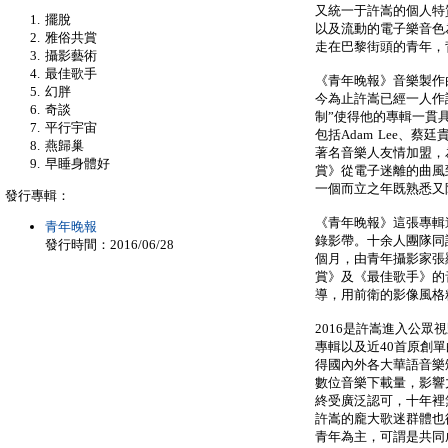
又統一于許嵩的個人特
擺脫
以及流動的電子樂音色
雅俗共賞
走在巴黎街頭的青年，
攝影藝術
最佳歌手
《青年晚報》音樂製作
幻胖
今為止許嵩已經一人作
奇談
制”使得他的專輯一貫
平行宇宙
包括Adam Lee、
燕歸巢
著名音樂人友情加盟，
早睡身體好
賞》從電子迷離的曲風
一個而立之年既熟悉又
發行專輯：
《青年晚報》這張專輯
青年晚報
錄影帶。十余人團隊同
發行時間：2016/06/28
個月，由青年攝影家張
賞》及《最佳歌手》的
導，用前衛的影像風格
2016是許嵩進入公眾
專輯以及近40首原創
得國內外各大華語音樂
數位音樂下載量，影響
終受廣泛認可，十年裡
許嵩的龐大歌迷群體也
青年為主，可謂是共同