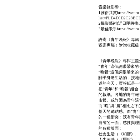
音樂錄影帶：
1雅俗共賞https://youtu
list=PLD4D0D2C28BC
2攝影藝術(近日即將推
3最佳歌手https://youtu.
許嵩《青年晚報》專輯
獨家專屬！附贈收藏級
《青年晚報》專輯主題
“青年”這個詞眼帶來
“晚報”這個詞眼帶來
關乎身邊生活的，接地
道的今天，買報紙是一
把“青年”和“晚報”
的報紙。各地的青年報都
市報。或許因為青年這
而“晚”與“晨”相比
整天的總結感。而“青
的一種衝突：既有青年
自省的一面，感性與理
的各種版面：
社會生活（《幻胖》、
人生況味（《擺脫》、