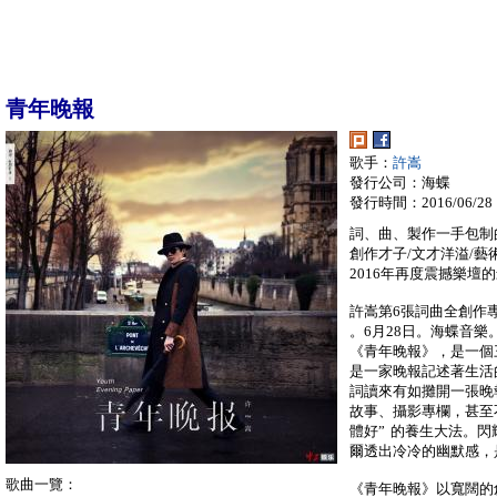
青年晚報
歌手：
許嵩
發行公司：海蝶
發行時間：2016/06/28
詞、曲、製作一手包制
創作才子/文才洋溢/藝
2016年再度震撼樂壇
許嵩第6張詞曲全創作
。6月28日。海蝶音樂
《青年晚報》，是一個
是一家晚報記述著生活
詞讀來有如攤開一張晚
故事、攝影專欄，甚至
體好” 的養生大法。
爾透出冷冷的幽默感，
歌曲一覽：
《青年晚報》以寬闊的