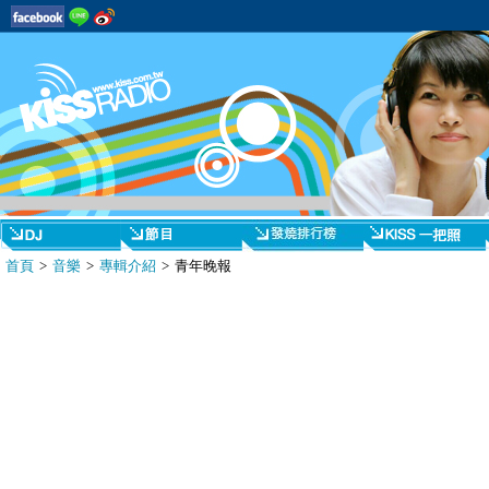
首頁
>
音樂
>
專輯介紹
> 青年晚報