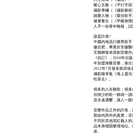
暖心文藝（《平行宇宙
攝影專欄（《攝影藝術
娛樂人物（《最佳歌手
健康養生（《早睡身體
人手一份青年晚報，試
誰是許嵩?
中國內地流行樂男歌手，
徽合肥，畢業於安徽醫科
互聯網發表原創音樂作
《自訂》；2010年出
年加盟海蝶音樂，推出
2012年7月發表第四
攝影隨筆集《海上靈光》
吃茶去》。
很多的人在聽歌；很多
但很少的歌一聽或一讀
息永遠濃鬱，讓人一眼
音樂作品之外的許嵩，
那由內而外的真實，音
不同於其他當紅藝人的
品本身穩固樂壇地位。
道。