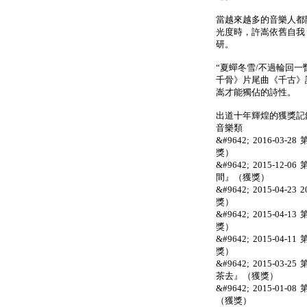
當越來越多的音樂人都
光度時，許嵩依舊自我
研。
“夏蟬冬雪/不過輪回一
千骨》片尾曲《千古》
嵩才能獨佔的詩性。
出道十年輝煌的獲獎記
音樂類
&#9642; 2016-
獎）
&#9642; 2015-
間』（獲獎）
&#9642; 2015-0
獎）
&#9642; 2015-
獎）
&#9642; 2015-0
獎）
&#9642; 2015-
茶去』（獲獎）
&#9642; 2015-0
（獲獎）