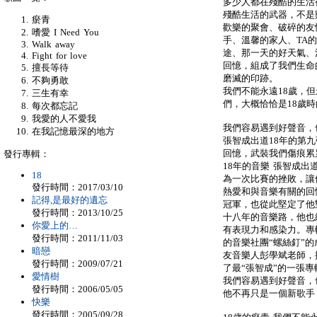
多少人都在殘酷的生活
殘酷生活的武器，不是
瘀青
歡樂的聚會、破碎的友
嗜愛 I Need You
手、溫馨的家人、TA
Walk away
途、那一天的好天氣、
Fight for love
回憶，組成了我們生命
擅長等待
磨滅的印跡。
不夠勇敢
我們不能永遠18歲，但
三生有幸
們，大概恰恰是18歲
每次都忘記
我愛的人不愛我
我們容易遇到好聲音，
在我記憶最深的地方
張智成出道18年的第九
回憶，武裝我們傷痕累
發行專輯：
18年的音樂 張智成出
18
為一次比賽的挫敗，讓
發行時間：2017/03/10
熱愛和與音樂有關的回
記得,是最好的遺忘
冠軍，也從此堅定了他
發行時間：2013/10/25
十八年的音樂路，他也
你愛上的…
有表現力和感染力。專
發行時間：2011/11/03
的音樂社團“螺絲釘”
暗戀
友音樂人彭學斌老師，
發行時間：2009/07/21
了最“張智成”的一張專
愛情樹
我們容易遇到好聲音，
發行時間：2006/05/05
他不再只是一個新歌手
快樂
發行時間：2005/09/28