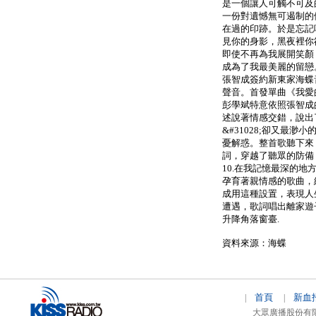
是一個讓人可觸不可及
一份對遺憾無可遏制的
在過的印跡。於是忘記
見你的身影，黑夜裡你
即使不再為我展開笑顏
成為了我最美麗的留戀
張智成簽約新東家海蝶
聲音。首發單曲《我愛
彭學斌特意依照張智成
述說著情感交錯，說出
&#31028;卻又最
憂解惑。整首歌聽下來
詞，穿越了聽眾的防備
10.在我記憶最深的地方
孕育著親情感的歌曲，
成用這種設置，表現人
遭遇，歌詞唱出離家遊
升降角落窗臺.
資料來源：海蝶
首頁
新血
|
|
大眾廣播股份有限公司 