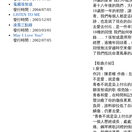
18歲的瘀青 我們不
蒐藏張智成
著十八年後的我們，大
發行時間：2004/07/05
18歲那一年的初戀，
LISTEN TO ME
青。我們每個人都是這
發行時間：2003/12/05
跡，也造就了現在的自
凌晨三點鐘
去愛去付出，是一件幸
發行時間：2003/03/01
18種的回憶 我們如
May I Love You?
錄……？張智成選擇用
發行時間：2002/07/05
經歷，過幾年回頭看，
回憶無法穿越時空來傷
了我們抵抗命運風暴的
【歌曲介紹】
1.瘀青
作詞：陳君權 作曲：
不是愛 , 就是傷
青春不就是染上付出的
聽張智成的歌 很危險
青春和愛，在時間和記
聲治癒了你的傷痕累累
負荷，誰料卻拉低了自
鱗傷，仍要去愛。
“青春不就是染上付出的
一個人歷經成長，處處
痛。鋼琴將歌詞裡的情