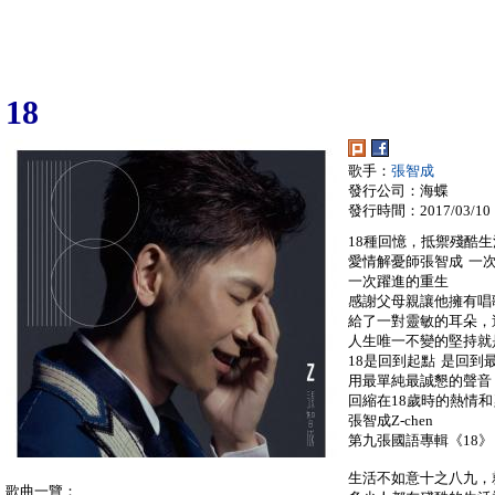
18
歌手：
張智成
發行公司：海蝶
發行時間：2017/03/10
18種回憶，抵禦殘酷
愛情解憂師張智成 一
一次躍進的重生
感謝父母親讓他擁有唱
給了一對靈敏的耳朵，
人生唯一不變的堅持就
18是回到起點 是回到
用最單純最誠懇的聲音
回縮在18歲時的熱情
張智成Z-chen
第九張國語專輯《18》
生活不如意十之八九，
歌曲一覽：