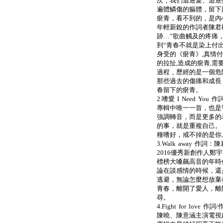
次，我們追逐愛、追逐
遍體鱗傷的軀體，留下
瘀青，看不到的，是內
年輕新銳的作詞者陳君
跡…”歌曲觸及的疼痛
到“青春不就是染上付
身受的《瘀青》,真情
的拉扯,造成的瘀青,
過程 , 歷經的是一個
那些過去的傷痛和成長
春留下的瘀青。
2.嗜愛 I Need Y
專輯中唯一一首，也是智
強調轉音，而是更多的
的事，就是重複自己。
種嗜好，戒不掉的是你
3.Walk away 作
2016優秀新創作人
標榜大嗓飆高音的年時
論在談感情的時候，還
逃避，無論怎麼想放棄
青春，離開了愛人，離
尋。
4.Fight for love 
陳曉、陳意涵主演電視