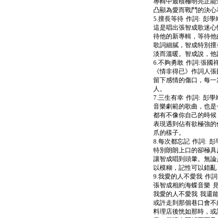
專輯中最積極明亮正能
凸顯為愛而戰鬥的決心
5.擅長等待 作詞: 彭
這是唱出張智成歌迷心
待他的新專輯，等待他
歌詞細膩，智成特別擅
淡而溫暖。智成說，他跟他
6.不夠勇敢 作詞:張國
《情非得已》作詞人張
留下感情的傷口，每一
人。
7.三生有幸 作詞: 彭
音樂劇範的歌曲，也是
都有不像你自己的時候
表現遇到佔有欲極強的
爪的樣子。
8.每次都忘記 作詞: 
特別朗朗上口的卻極具
讓智成唱到頭暈。無論
以模糊，記性可以錯亂
9.我愛的人不愛我 作
張智成相約海蝶音樂 
我愛的人不愛我 我還
或許走到那個巷口會不
料理店後恍如那時，或