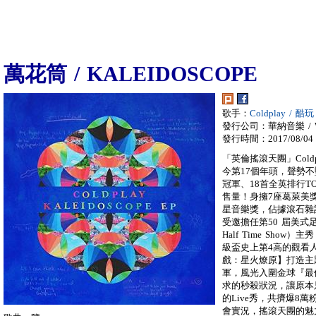
萬花筒 / KALEIDOSCOPE
歌手：
Coldplay / 酷玩
發行公司：華納音樂 / War
發行時間：2017/08/04
「英倫搖滾天團」Coldp
今第17個年頭，聲勢
冠軍、18首全英排行T
售量！身擁7座葛萊美
星音樂獎，佔據滾石雜誌【
受邀擔任第50 屆美式足球
Half Time Sho
級盃史上第4高的觀看
戲：星火燎原】打造主題曲
軍，風光入圍金球『最佳
求的秒殺狀況，讓原本
的Live秀，共擠爆8
會實況，搖滾天團的魅