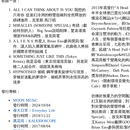
歌曲一覽：
2015年底發行“A Head 
ALL I CAN THINK ABOUT IS YOU 我想的
年半全球便已賣出50
只有你 從迷幻冷冽的輕聲低喃到全然釋放的
獲滾石雜誌(4/5)+Q雜誌
磅礡激昂，克里斯·馬汀唱
Beyonc&eacute;、前
MIRACLES (SOMEONE SPECIAL) 奇蹟（獻
Gwyneth Paltro
給特別的人） Big Sean說唱助陣，驚喜灌溉
命灌注豐沛的動力，幻
潮派PBR&B調性，放克與電
人生，使每個靈魂從中
A L I E N S 外星人 Brian Eno參與撰寫/製
會舞台呈現，七彩色澤
作、讓人陷入層層電氣音網中，此曲收入將捐
度。延續“A Head Ful
於國際非營利組織【
輯“Kaleidoscope&
SOMETHING JUST LIKE THIS (Tokyo
萬花筒般千變萬化的絢
Remix) 就是這樣（東京現場混音版） 與老菸
Simpson和Daniel Gr
槍二人組合作、雄踞英美兩地
McCartney、Daft 
HYPNOTISED 催眠 鋼琴優美旋律勾引現形，
獎加持的Markus Dravs（
穿梭於迷亂的夢境中，催眠昇華到永恆崇高的
Fire）+開創環境音樂先鋒大
境界
Cale）聯手掌舵！
發行專輯：
彷彿於無重力的空間飄盪之「Al
MOON MUSiC
幻又顯冷冽的開場，到
發行時間：2024/10/04
對於愛情的聲聲呼喚，C
偉大日常 / Everyday Life
無比動容；驚喜灌溉潮派PBR
發行時間：2019/11/22
Special)」，放
萬花筒 / KALEIDOSCOPE
王Kanye West廠牌GO
發行時間：2017/08/04
Brian Eno參與撰寫