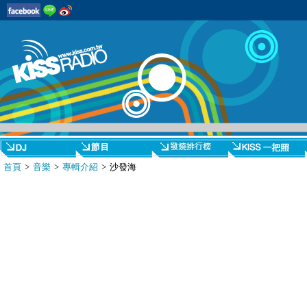
首頁
>
音樂
>
專輯介紹
> 沙發海