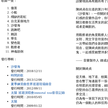
歌曲一覽：
語樂壇因為有她而有了所謂i
傷害
陳綺貞在出道的第21
小船
《沙發海》- 一些關
殘缺的彩虹
幻感的音樂作品中，你可
台北某個地方
關注都會生活男女的寂
沙發海
或者是幽默的。
跳舞吧
她說
用觀察者的角度觀察人
華生
女郎，用文字音符當作
變色龍
一次帶給我們全新的體
觀察者
現在，從陳綺貞創造的
神魂顛倒
鬼，一起感受她豐沛多
發行專輯：
—— 音樂製作人 鍾成
沙發海
關於陳綺貞
發行時間：2018/12/11
時間的歌
從天橋、地下道、校園
發行時間：2013/12/06
曾在墾丁海邊親手一張一
夏季練習曲世界巡迴現場錄音
在明星的光環背後，細
發行時間：2012/09/11
仍堅持自己選擇的生活
太陽 巡迴演唱會immortal tour影音記錄
界交流；
發行時間：2010/05/05
仍為每一筆寫下的文字
太陽
仍為一個動人的和弦而心
發行時間：2009/01/22