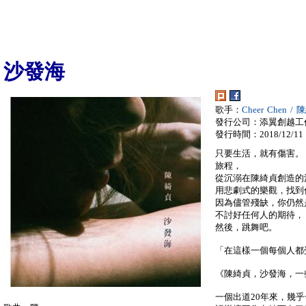
沙發海
歌手：
Cheer Chen /
發行公司：添翼創越工
發行時間：2018/12/11
只要生活，就有傷害。
旅程，
從沉溺在陳綺貞創造的
用悲劇式的樂觀，找到
因為儘管殘缺，你仍然
不討好任何人的期待，
然後，跳舞吧。
「在這樣一個每個人都
《陳綺貞，沙發海，一
一個出道20年來，幾