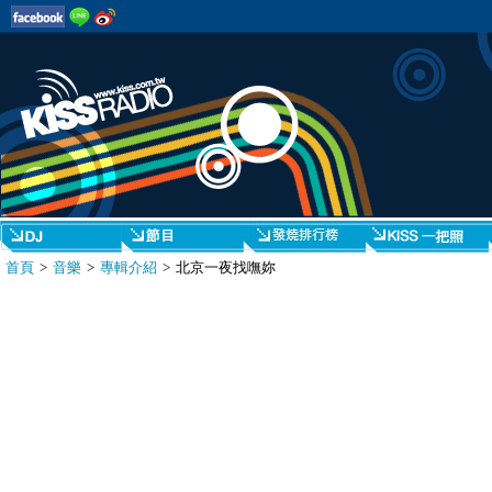
首頁
>
音樂
>
專輯介紹
> 北京一夜找嘸妳