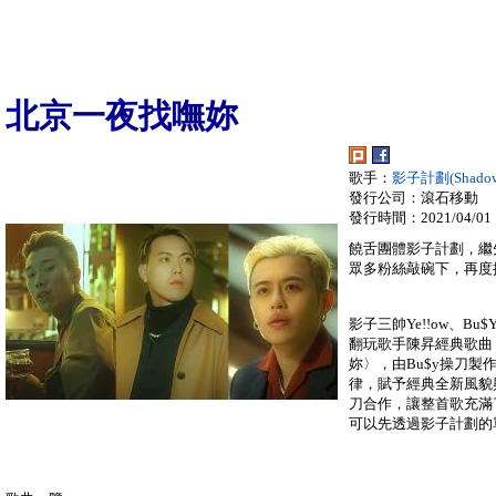
北京一夜找嘸妳
歌手：
影子計劃(Shadow 
發行公司：滾石移動
發行時間：2021/04/01
饒舌團體影子計劃，繼先
眾多粉絲敲碗下，再度
影子三帥Ye!!ow、Bu
翻玩歌手陳昇經典歌曲
妳〉，由Bu$y操刀
律，賦予經典全新風貌與
刀合作，讓整首歌充滿
可以先透過影子計劃的