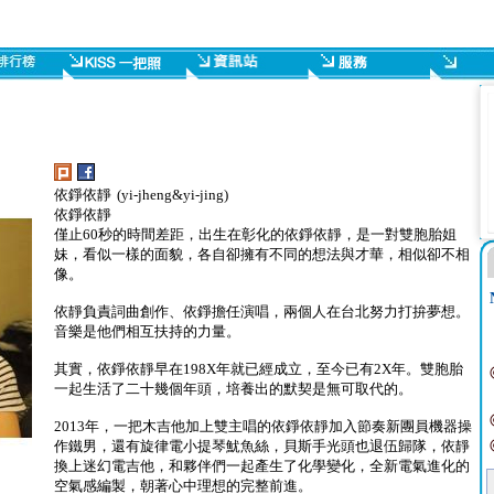
依錚依靜 (yi-jheng&yi-jing)
依錚依靜
僅止60秒的時間差距，出生在彰化的依錚依靜，是一對雙胞胎姐
妹，看似一樣的面貌，各自卻擁有不同的想法與才華，相似卻不相
像。
依靜負責詞曲創作、依錚擔任演唱，兩個人在台北努力打拚夢想。
音樂是他們相互扶持的力量。
其實，依錚依靜早在198X年就已經成立，至今已有2X年。雙胞胎
一起生活了二十幾個年頭，培養出的默契是無可取代的。
2013年，一把木吉他加上雙主唱的依錚依靜加入節奏新團員機器操
作鐵男，還有旋律電小提琴魷魚絲，貝斯手光頭也退伍歸隊，依靜
換上迷幻電吉他，和夥伴們一起產生了化學變化，全新電氣進化的
空氣感編製，朝著心中理想的完整前進。