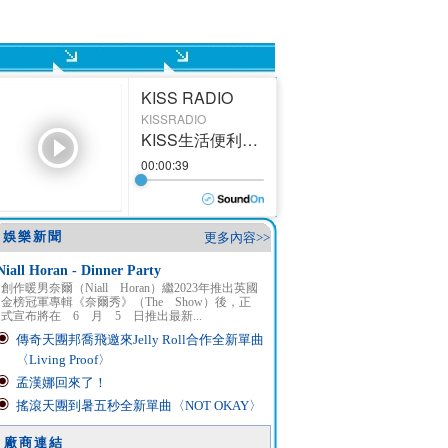
娛樂新聞
更多內容>>
Niall Horan - Dinner Party
創作暖男奈爾（Niall Horan）繼2023年推出英國
金榜冠軍專輯《奈爾秀》（The Show）後，正
式宣布將在 6 月 5 日推出最新...
傳奇天團邦喬飛邀來Jelly Roll合作全新單曲
〈Living Proof〉
孟漢娜回來了！
搖滾天團到暑五秒全新單曲〈NOT OKAY〉
廠商連結