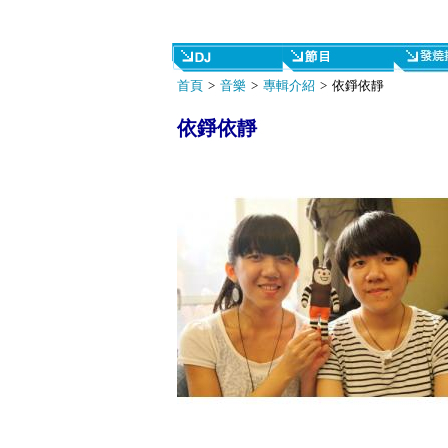
首頁
>
音樂
>
專輯介紹
> 依錚依靜
依錚依靜