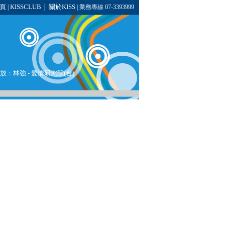
頁
KISSCLUB
關於KISS
|
│
| 業務專線 07-3393999
播放：
林強
- 愛情研究院(台)