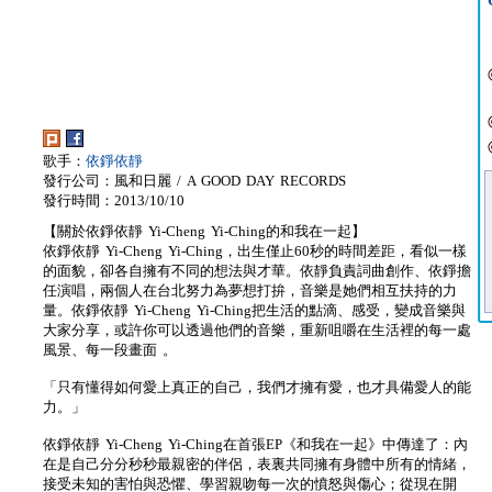
歌手：
依錚依靜
發行公司：風和日麗 / A GOOD DAY RECORDS
發行時間：2013/10/10
【關於依錚依靜 Yi-Cheng Yi-Ching的和我在一起】
依錚依靜 Yi-Cheng Yi-Ching，出生僅止60秒的時間差距，看似一樣
的面貌，卻各自擁有不同的想法與才華。依靜負責詞曲創作、依錚擔
任演唱，兩個人在台北努力為夢想打拚，音樂是她們相互扶持的力
量。依錚依靜 Yi-Cheng Yi-Ching把生活的點滴、感受，變成音樂與
大家分享，或許你可以透過他們的音樂，重新咀嚼在生活裡的每一處
風景、每一段畫面 。
「只有懂得如何愛上真正的自己，我們才擁有愛，也才具備愛人的能
力。」
依錚依靜 Yi-Cheng Yi-Ching在首張EP《和我在一起》中傳達了：內
在是自己分分秒秒最親密的伴侶，表裏共同擁有身體中所有的情緒，
接受未知的害怕與恐懼、學習親吻每一次的憤怒與傷心；從現在開