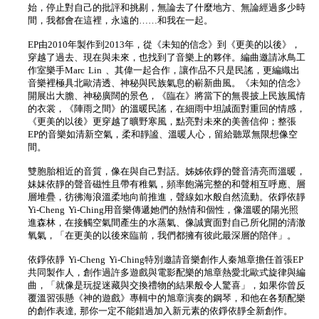
始，停止對自己的批評和挑剔，無論去了什麼地方、無論經過多少時
間，我都會在這裡，永遠的……和我在一起。
EP由2010年製作到2013年，從《未知的信念》到《更美的以後》，
穿越了過去、現在與未來，也找到了音樂上的夥伴。編曲邀請冰鳥工
作室樂手Marc Lin 、其偉一起合作，讓作品不只是民謠，更編織出
音樂裡極具北歐清透、神秘與民族氣息的嶄新曲風。《未知的信念》
開展出大膽、神秘廣闊的景色，《臨在》將當下的無畏披上民族風情
的衣裳，《陣雨之間》的溫暖民謠，在細雨中坦誠面對重回的情感，
《更美的以後》更穿越了曠野寒風，點亮對未來的美善信仰；整張
EP的音樂如清新空氣，柔和靜謐、溫暖人心，留給聽眾無限想像空
間。
雙胞胎相近的音質，像在與自己對話。姊姊依錚的聲音清亮而溫暖，
妹妹依靜的聲音磁性且帶有稚氣，頻率飽滿完整的和聲相互呼應、層
層堆疊，彷彿海浪溫柔地向前推進，聲線如水般自然流動。依錚依靜
Yi-Cheng Yi-Ching用音樂傳遞她們的熱情和個性，像溫暖的陽光照
進森林，在接觸空氣間產生的水蒸氣、像誠實面對自己所化開的清澈
氧氣，「在更美的以後來臨前，我們都擁有彼此最深層的陪伴」。
依錚依靜 Yi-Cheng Yi-Ching特別邀請音樂創作人秦旭章擔任首張EP
共同製作人，創作過許多遊戲與電影配樂的旭章熱愛北歐式旋律與編
曲，「就像是玩捉迷藏與交換禮物的結果般令人驚喜」，如果你曾反
覆溫習張懸《神的遊戲》專輯中的旭章演奏的鋼琴，和他在各類配樂
的創作表達, 那你一定不能錯過加入新元素的依錚依靜全新創作。