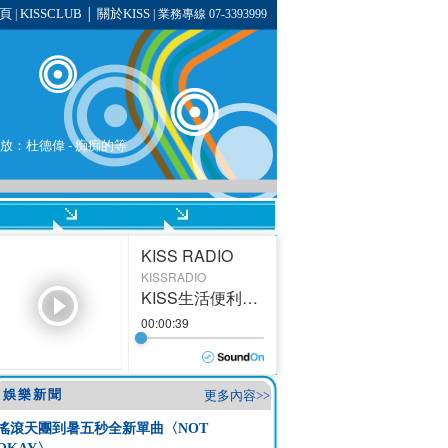
頁
KISSCLUB
關於KISS
|
│
| 業務專線 07-3393999
播放：
杜德偉
- 痴痴的等
娛樂新聞
更多內容>>
搖滾天團到暑五秒全新單曲〈NOT