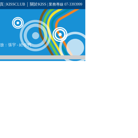
頁
KISSCLUB
關於KISS
|
│
| 業務專線 07-3393999
播放：
張宇
- 給你們