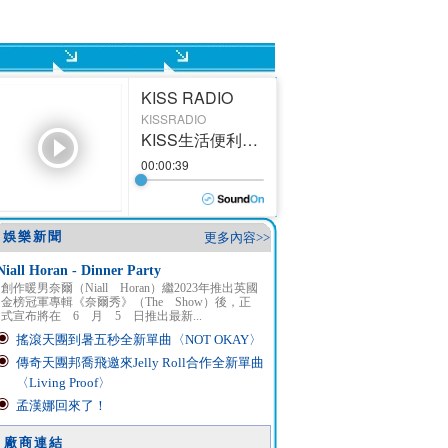
娛樂新聞
更多內容>>
Niall Horan - Dinner Party
創作暖男奈爾（Niall Horan）繼2023年推出英國
金榜冠軍專輯《奈爾秀》（The Show）後，正
式宣布將在 6 月 5 日推出最新...
搖滾天團到暑五秒全新單曲〈NOT OKAY〉
傳奇天團邦喬飛邀來Jelly Roll合作全新單曲
〈Living Proof〉
孟漢娜回來了！
廠商連結