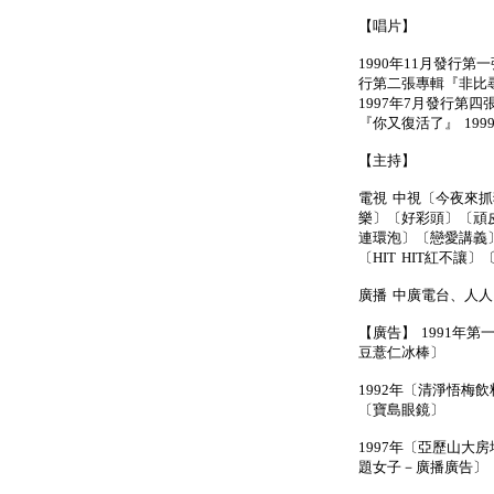
【唱片】
1990年11月發行第
行第二張專輯『非比尋
1997年7月發行第四
『你又復活了』 19
【主持】
電視 中視〔今夜來
樂〕〔好彩頭〕〔頑
連環泡〕〔戀愛講義〕
〔HIT HIT紅不讓
廣播 中廣電台、人
【廣告】 1991年第
豆薏仁冰棒〕
1992年〔清淨悟梅飲
〔寶島眼鏡〕
1997年〔亞歷山大房
題女子－廣播廣告〕