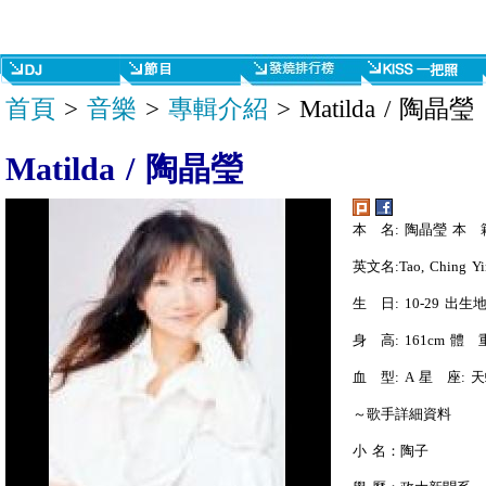
首頁
>
音樂
>
專輯介紹
> Matilda / 陶晶瑩
Matilda / 陶晶瑩
本 名: 陶晶瑩 本 
英文名:Tao, Ching Yin
生 日: 10-29 出生地:
身 高: 161cm 體 重
血 型: A 星 座: 
～歌手詳細資料
小 名：陶子