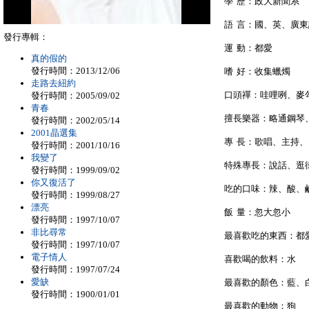
學 歷：政大新聞系
語 言：國、英、廣
發行專輯：
運 動：都愛
真的假的
發行時間：2013/12/06
嗜 好：收集蠟燭
走路去紐約
口頭禪：哇哩咧、麥
發行時間：2005/09/02
青春
擅長樂器：略通鋼琴
發行時間：2002/05/14
2001晶選集
專 長：歌唱、主持
發行時間：2001/10/16
我變了
特殊專長：說話、逛
發行時間：1999/09/02
你又復活了
吃的口味：辣、酸、
發行時間：1999/08/27
漂亮
飯 量：忽大忽小
發行時間：1997/10/07
非比尋常
最喜歡吃的東西：都
發行時間：1997/10/07
電子情人
喜歡喝的飲料：水
發行時間：1997/07/24
愛缺
最喜歡的顏色：藍、
發行時間：1900/01/01
最喜歡的動物：狗