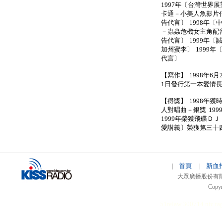
1997年〔台灣世界
卡通－小美人魚影片代言
告代言〕 1998年〔
－蟲蟲危機女主角配音
告代言〕 1999年〔誠
加州蜜李〕 1999
代言〕
【寫作】 1998年6月
1日發行第一本愛情
【得獎】 1998年獲
人對唱曲－銀獎 19
1999年榮獲飛碟Ｄ
愛講義〕榮獲第三十
首頁
新血
|
|
大眾廣播股份有限公司 
Copyr
51relaw
300714
nfc ta