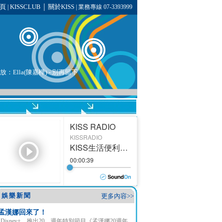
頁
KISSCLUB
關於KISS
|
│
| 業務專線 07-3393999
播放：Ella(陳嘉樺) - 別再留下
娛樂新聞
更多內容>>
孟漢娜回來了！
Disney+ 推出20 週年特別節目《孟漢娜20週年