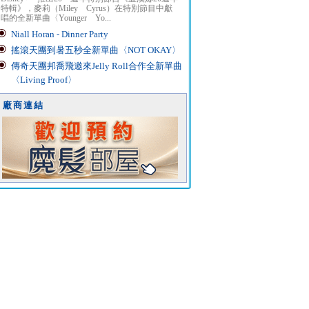
特輯》，麥莉（Miley Cyrus）在特別節目中獻
唱的全新單曲〈Younger Yo...
Niall Horan - Dinner Party
搖滾天團到暑五秒全新單曲〈NOT OKAY〉
傳奇天團邦喬飛邀來Jelly Roll合作全新單曲
〈Living Proof〉
廠商連結