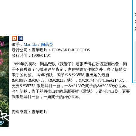
歌手：
Matilda / 陶晶瑩
發行公司：豐華唱片 / FORWARD-RECORDS
發行時間：1900/01/01
1999年的初秋，陶晶瑩以《我變了》這張專輯在歌壇重新出發，陶
子不僅獲得了40萬歌迷的肯定，也在暢銷女作家之外，多了暢銷女
歌手的封號。 今年初秋，陶子即&#23558;推出她的最新
&#19987;&#36753;《&#29233;缺》，&#20174;“心”出&#21457;，
更要&#35753;歌迷耳目一新，一&#31397;陶子的&#20869;心世界。
今年初秋，陶子即將推出她的最新專輯《愛缺》，從“心”出發，更要
讓歌迷耳目一新，一窺陶子的內心世界。
資料來源：豐華唱片