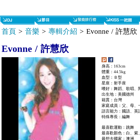
首頁
>
音樂
>
專輯介紹
> Evonne / 許慧欣
Evonne / 許慧欣
身高：163cm
體重：44.5kg
血型：Ｂ型
星座：射手座
嗜好：舞蹈、歌唱、
出生地：美國德州
籍貫：台灣
家庭成員：父、母、
語言能力：國語、英
特殊專長：編舞
最喜歡運動：跳舞
最喜歡顏色：白、紫
最想去國家：澳洲