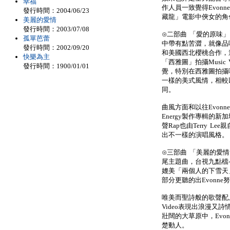
幸福
作人員一致覺得Evon
發行時間：2004/06/23
藏龍」電影中俠女的角
美麗的愛情
發行時間：2003/07/08
⊙二部曲 「愛的原味
孤單芭蕾
中帶有點苦澀，就像品
發行時間：2002/09/20
和美國西北櫻桃合作，
快樂為主
「西雅圖」拍攝Music
發行時間：1900/01/01
覺，特別在西雅圖拍攝
一樣的美式風情，相較
同。
曲風方面和以往Evon
Energy製作專輯的新加
聲Rap也由Terry L
出不一樣的演唱風格。
⊙三部曲 「美麗的愛情」
尾主題曲，台視九點檔
媲美「兩個人的下雪天
部分更聽的出Evonne
唯美而聖詩般的歌聲配上
Video表現出浪漫又
壯闊的大草原中，Evo
楚動人。