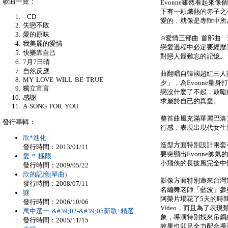
歌曲一覽：
Evonne雖然看起來
下有一顆熾熱的赤子之
--CD--
愛的，就像是專輯中所
失戀不敗
愛的原味
⊙愛情三部曲 首部曲 
我美麗的愛情
戀愛過程中必定要經歷
快樂靠自己
對戀人最難忘的記憶。
7月7日晴
自然反應
曲翻唱自韓國超紅三人
MY LOVE WILL BE TRUE
夕」，為Evonne量
獨立宣言
戀沒什麼了不起，鼓勵
感謝
求屬於自已的真愛。
A SONG FOR YOU
整首曲風充滿華麗巴洛克
發行專輯：
行感，表現出現代女生
欣*進化
造型方面特別設計兩套
發行時間：2013/01/11
要突顯出Evonne帥
愛 * 極限
小飛俠的長披風完全中
發行時間：2009/05/22
欣的記憶(單曲)
影像方面特別邀來台灣
發行時間：2008/07/11
名編舞老師「藍波」參
謎
阿榮片場花了5天的時間
發行時間：2006/10/06
Video，而且為了表
萬中選一 &#39;02-&#39;05新歌+精選
象，導演特別找來吊鋼絲
發行時間：2005/11/15
效果也卯足全力配合導