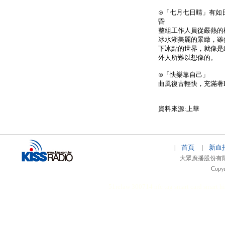
⊙「七月七日睛」有如
昏
整組工作人員從嚴熱的
冰水湖美麗的景緻，雖
下冰點的世界，就像是
外人所難以想像的。
⊙「快樂靠自己」
曲風復古輕快，充滿著D
資料來源:上華
首頁
新血
|
|
大眾廣播股份有限公司 
Copyr
51relaw
300714
nfc tag
smart card smart
hi