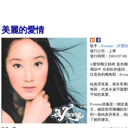
美麗的愛情
歌手：
Evonne / 許慧
發行公司：上華
發行時間：2003/07/08
⊙愛情獨立精神 藍色
傳說中 在彩虹的盡頭
往直前的獨角獸...-Evo
純真而害羞，善良而勇
角獸，代表永遠守護愛
守候的真愛。
Evonne就像是一個
主，她甜美而燦爛的笑
到一股純真而善良，就
了她而微笑。