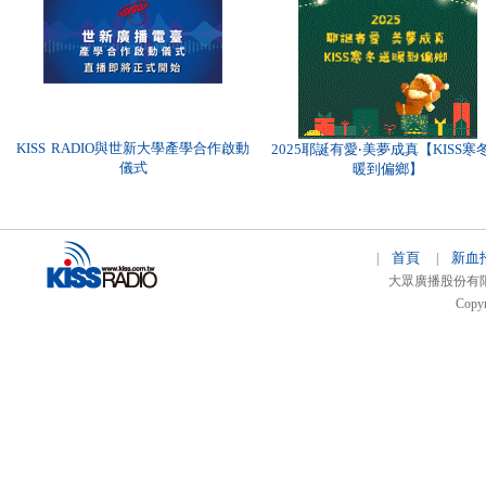
KISS RADIO與世新大學產學合作啟動
2025耶誕有愛‧美夢成真【KISS寒
儀式
暖到偏鄉】
首頁
新血
|
|
大眾廣播股份有限公司 
Copyr