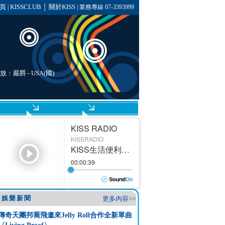
頁
KISSCLUB
關於KISS
|
│
| 業務專線 07-3393999
播放：
嚴爵
- USA(國)
娛樂新聞
更多內容>>
傳奇天團邦喬飛邀來Jelly Roll合作全新單曲