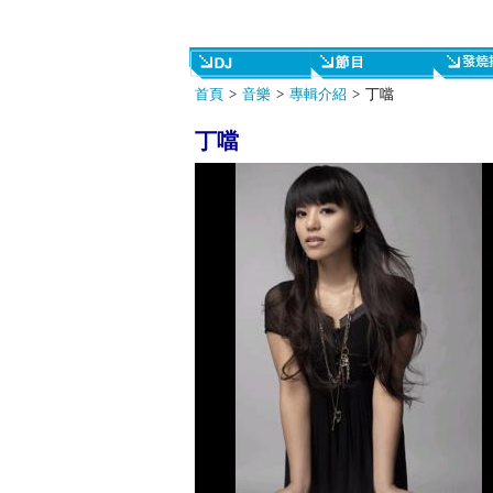
首頁
>
音樂
>
專輯介紹
> 丁噹
丁噹