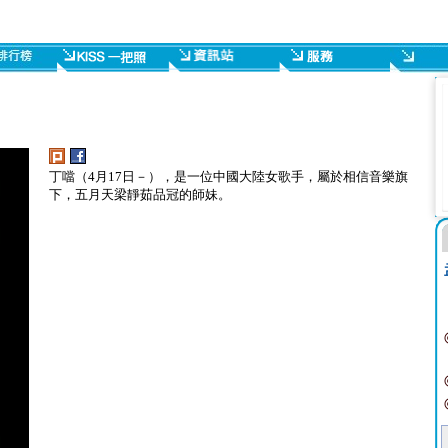
丁噹（4月17日－），是一位中國大陸女歌手，屬於相信音樂旗
下，五月天梁靜茹品冠的師妹。