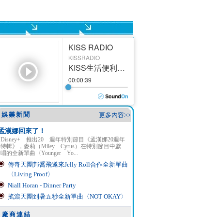
娛樂新聞
更多內容>>
孟漢娜回來了！
Disney+ 推出20 週年特別節目《孟漢娜20週年
特輯》，麥莉（Miley Cyrus）在特別節目中獻
唱的全新單曲〈Younger Yo...
傳奇天團邦喬飛邀來Jelly Roll合作全新單曲
〈Living Proof〉
Niall Horan - Dinner Party
搖滾天團到暑五秒全新單曲〈NOT OKAY〉
廠商連結